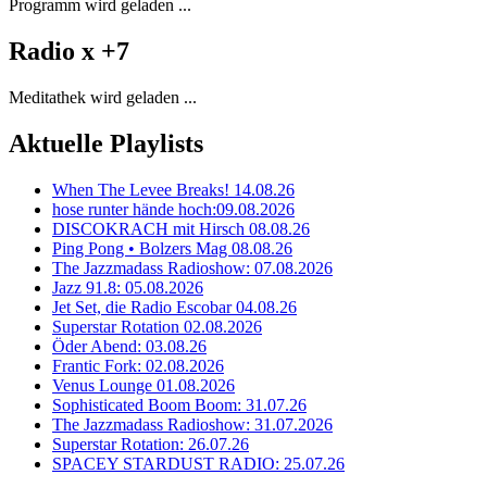
Programm wird geladen ...
Radio x +7
Meditathek wird geladen ...
Aktuelle Playlists
When The Levee Breaks! 14.08.26
hose runter hände hoch:09.08.2026
DISCOKRACH mit Hirsch 08.08.26
Ping Pong • Bolzers Mag 08.08.26
The Jazzmadass Radioshow: 07.08.2026
Jazz 91.8: 05.08.2026
Jet Set, die Radio Escobar 04.08.26
Superstar Rotation 02.08.2026
Öder Abend: 03.08.26
Frantic Fork: 02.08.2026
Venus Lounge 01.08.2026
Sophisticated Boom Boom: 31.07.26
The Jazzmadass Radioshow: 31.07.2026
Superstar Rotation: 26.07.26
SPACEY STARDUST RADIO: 25.07.26