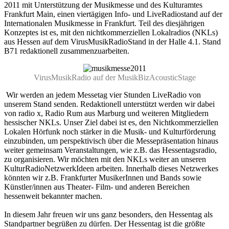
2011 mit Unterstützung der Musikmesse und des Kulturamtes
Frankfurt Main, einen viertägigen Info- und LiveRadiostand auf der
Internationalen Musikmesse in Frankfurt. Teil des diesjährigen
Konzeptes ist es, mit den nichtkommerziellen Lokalradios (NKLs)
aus Hessen auf dem VirusMusikRadioStand in der Halle 4.1. Stand
B71 redaktionell zusammenzuarbeiten.
VirusMusikRadio auf der MusikBizAcousticStage
Wir werden an jedem Messetag vier Stunden LiveRadio von
unserem Stand senden. Redaktionell unterstützt werden wir dabei
von radio x, Radio Rum aus Marburg und weiteren Mitgliedern
hessischer NKLs. Unser Ziel dabei ist es, den Nichtkommerziellen
Lokalen Hörfunk noch stärker in die Musik- und Kulturförderung
einzubinden, um perspektivisch über die Messepräsentation hinaus
weiter gemeinsam Veranstaltungen, wie z.B. das Hessentagsradio,
zu organisieren. Wir möchten mit den NKLs weiter an unseren
KulturRadioNetzwerkIdeen arbeiten. Innerhalb dieses Netzwerkes
könnten wir z.B. Frankfurter MusikerInnen und Bands sowie
Künstler/innen aus Theater- Film- und anderen Bereichen
hessenweit bekannter machen.
In diesem Jahr freuen wir uns ganz besonders, den Hessentag als
Standpartner begrüßen zu dürfen. Der Hessentag ist die größte