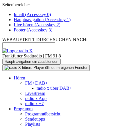
Seitenbereiche:
Inhalt (
Accesskey
0)
Hauptnavigation (
Accesskey
1)
Live
hören (
Accesskey
2)
Footer
(
Accesskey
3)
WEBAUFTRITT DURCHSUCHEN NACH:
Frankfurter Stadtradio | FM 91,8
Hauptnavigation ein-/ausblenden
Hören
FM / DAB+
radio x über DAB+
Livestream
radio x App
radio x +7
Programm
Programmübersicht
Sendetipps
Playlists