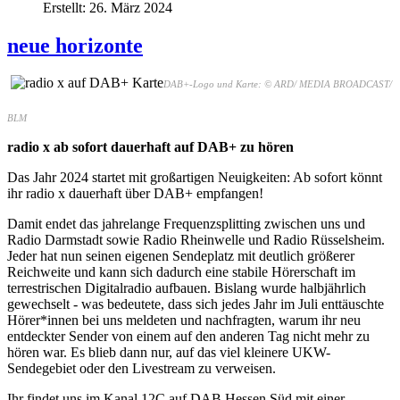
Erstellt: 26. März 2024
neue horizonte
DAB+-Logo und Karte: © ARD/ MEDIA BROADCAST/
BLM
radio x ab sofort dauerhaft auf DAB+ zu hören
Das Jahr 2024 startet mit großartigen Neuigkeiten: Ab sofort könnt
ihr radio x dauerhaft über DAB+ empfangen!
Damit endet das jahrelange Frequenzsplitting zwischen uns und
Radio Darmstadt sowie Radio Rheinwelle und Radio Rüsselsheim.
Jeder hat nun seinen eigenen Sendeplatz mit deutlich größerer
Reichweite und kann sich dadurch eine stabile Hörerschaft im
terrestrischen Digitalradio aufbauen. Bislang wurde halbjährlich
gewechselt - was bedeutete, dass sich jedes Jahr im Juli enttäuschte
Hörer*innen bei uns meldeten und nachfragten, warum ihr neu
entdeckter Sender von einem auf den anderen Tag nicht mehr zu
hören war. Es blieb dann nur, auf das viel kleinere UKW-
Sendegebiet oder den Livestream zu verweisen.
Ihr findet uns im Kanal 12C auf DAB Hessen Süd mit einer