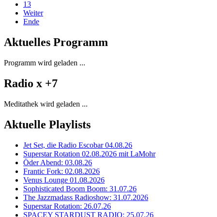
13
Weiter
Ende
Aktuelles Programm
Programm wird geladen ...
Radio x +7
Meditathek wird geladen ...
Aktuelle Playlists
Jet Set, die Radio Escobar 04.08.26
Superstar Rotation 02.08.2026 mit LaMohr
Öder Abend: 03.08.26
Frantic Fork: 02.08.2026
Venus Lounge 01.08.2026
Sophisticated Boom Boom: 31.07.26
The Jazzmadass Radioshow: 31.07.2026
Superstar Rotation: 26.07.26
SPACEY STARDUST RADIO: 25.07.26