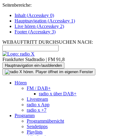
Seitenbereiche:
Inhalt (
Accesskey
0)
Hauptnavigation (
Accesskey
1)
Live
hören (
Accesskey
2)
Footer
(
Accesskey
3)
WEBAUFTRITT DURCHSUCHEN NACH:
Frankfurter Stadtradio | FM 91,8
Hauptnavigation ein-/ausblenden
Hören
FM / DAB+
radio x über DAB+
Livestream
radio x App
radio x +7
Programm
Programmübersicht
Sendetipps
Playlists