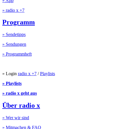
» App
» radio x +7
Programm
» Sendetipps
» Sendungen
» Programmheft
» Login
radio x +7
/
Playlists
» Playlists
» radio x geht aus
Über radio x
» Wer wir sind
» Mitmachen & FAQ