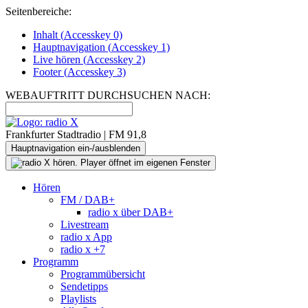
Seitenbereiche:
Inhalt (
Accesskey
0)
Hauptnavigation (
Accesskey
1)
Live
hören (
Accesskey
2)
Footer
(
Accesskey
3)
WEBAUFTRITT DURCHSUCHEN NACH:
Frankfurter Stadtradio | FM 91,8
Hauptnavigation ein-/ausblenden
Hören
FM / DAB+
radio x über DAB+
Livestream
radio x App
radio x +7
Programm
Programmübersicht
Sendetipps
Playlists