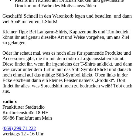
Rechts im Textfeld auf Druckart klicken und gewünschte
Druckart und Farbe des Motivs auswählen
Geschafft! Schnell in den Warenkorb legen und bestellen, und dann
viel Spaß mit euren T-Shirts!
Kleiner Tipp: Bei Langarm-Shirts, Kapuzenpullis und Turnbeuteln
könnt ihr auf genau dieselbe Art und Weise vorgehen, um ans Ziel
zu gelangen.
Oder ihr schaut mal, was es noch alles für spannende Produkte und
Accessoires gibt, die ihr mit dem radio x-Logo ausstatten könnt.
Diese findet ihr, wenn ihr irgendeins der T-Shirts anklickt, und dann
wie zuvor unter dem T-shirt auf das Stift-Symbol klickt und danach
noch einmal auf das mittige Stift-Symbol klickt. Oben links in der
Ecke erscheint dann ein kleines Fenster namens „Produkt“. Dort
findet ihr alles, was Spreadshirt noch zu bedrucken weiß! Tobt euch
aus.
radio x
Frankfurter Stadtradio
Kurfürstenstraße 18 HH
60486 Frankfurt am Main
(069) 299 71 222
werktags 12 - 16 Uhr