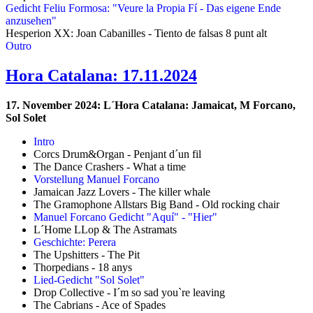
Gedicht Feliu Formosa: "Veure la Propia Fí - Das eigene Ende
anzusehen"
Hesperion XX: Joan Cabanilles - Tiento de falsas 8 punt alt
Outro
Hora Catalana: 17.11.2024
17. November 2024: L´Hora Catalana: Jamaicat, M Forcano,
Sol Solet
Intro
Corcs Drum&Organ - Penjant d´un fil
The Dance Crashers - What a time
Vorstellung Manuel Forcano
Jamaican Jazz Lovers - The killer whale
The Gramophone Allstars Big Band - Old rocking chair
Manuel Forcano Gedicht "Aquí" - "Hier"
L´Home LLop & The Astramats
Geschichte: Perera
The Upshitters - The Pit
Thorpedians - 18 anys
Lied-Gedicht "Sol Solet"
Drop Collective - I´m so sad you`re leaving
The Cabrians - Ace of Spades