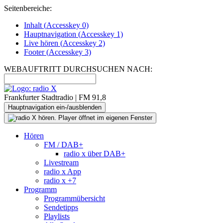
Seitenbereiche:
Inhalt (
Accesskey
0)
Hauptnavigation (
Accesskey
1)
Live
hören (
Accesskey
2)
Footer
(
Accesskey
3)
WEBAUFTRITT DURCHSUCHEN NACH:
Frankfurter Stadtradio | FM 91,8
Hauptnavigation ein-/ausblenden
Hören
FM / DAB+
radio x über DAB+
Livestream
radio x App
radio x +7
Programm
Programmübersicht
Sendetipps
Playlists