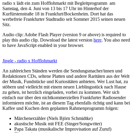
radio x lädt ein zum Hofflohmarkt mit Begleitprogramm am
Samstag, den 4. Juni von 13 bis 17 Uhr im Hinterhof der
Kurfürstenstraße 18 in Frankfurt/Bockenheim. Dort hat das
werbefreie Frankfurter Stadtradio seit Sommer 2015 seinen neuen
Sitz.
Audio clip: Adobe Flash Player (version 9 or above) is required to
play this audio clip. Download the latest version
here
. You also need
to have JavaScript enabled in your browser.
Jingle - radio x Hofflohmarkt
An zahlreichen Ständen werden die Sendungsmacher/innen und
Redaktionen CDs, seltene Platten und andere Raritäten aus der Welt
der Musik, Fundstücke und Kuriositäten anbieten. Wer Lust hat, zu
stöbern und vielleicht mit einem neuen Lieblingsstück nach Hause
zu gehen, ist herzlich eingeladen, vorbei zu kommen. Wer sich
einfach nur über den nichtkommerziellen Frankfurter Radiosender
informieren möchte, ist an diesem Tag ebenfalls richtig und kann bei
Kaffee und Kuchen dem geplanten Rahmenprogramm folgen:
Märchenerzähler (Niels Björn Schmidtke)
akustische Musik mit FEE (Singer/Songwriter)
Papa Takata (musikalische Improvisation auf Zuruf)