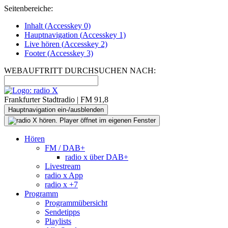
Seitenbereiche:
Inhalt (
Accesskey
0)
Hauptnavigation (
Accesskey
1)
Live
hören (
Accesskey
2)
Footer
(
Accesskey
3)
WEBAUFTRITT DURCHSUCHEN NACH:
Frankfurter Stadtradio | FM 91,8
Hauptnavigation ein-/ausblenden
Hören
FM / DAB+
radio x über DAB+
Livestream
radio x App
radio x +7
Programm
Programmübersicht
Sendetipps
Playlists