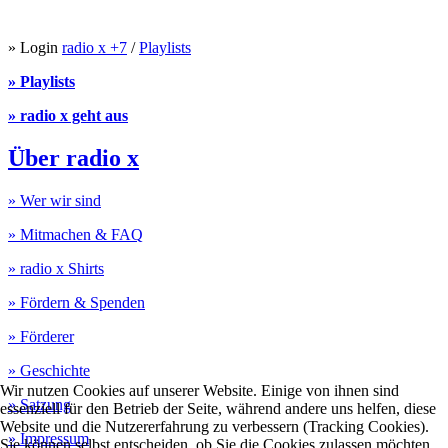
» Login
radio x +7
/
Playlists
» Playlists
» radio x geht aus
Über radio x
» Wer wir sind
» Mitmachen & FAQ
» radio x Shirts
» Fördern & Spenden
» Förderer
» Geschichte
Wir nutzen Cookies auf unserer Website. Einige von ihnen sind
» Satzung
essenziell für den Betrieb der Seite, während andere uns helfen, diese
Website und die Nutzererfahrung zu verbessern (Tracking Cookies).
» Impressum
Sie können selbst entscheiden, ob Sie die Cookies zulassen möchten.