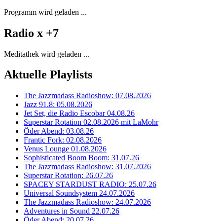
Programm wird geladen ...
Radio x +7
Meditathek wird geladen ...
Aktuelle Playlists
The Jazzmadass Radioshow: 07.08.2026
Jazz 91.8: 05.08.2026
Jet Set, die Radio Escobar 04.08.26
Superstar Rotation 02.08.2026 mit LaMohr
Öder Abend: 03.08.26
Frantic Fork: 02.08.2026
Venus Lounge 01.08.2026
Sophisticated Boom Boom: 31.07.26
The Jazzmadass Radioshow: 31.07.2026
Superstar Rotation: 26.07.26
SPACEY STARDUST RADIO: 25.07.26
Universal Soundsystem 24.07.2026
The Jazzmadass Radioshow: 24.07.2026
Adventures in Sound 22.07.26
Öder Abend: 20.07.26