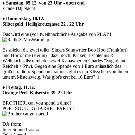
♦ Samstag, 05.12. von 23 Uhr - open end
x-fade DJj Nacht
♦ Donnerstag, 10.12.
Silbergold, Heiligkreuzgasse 22 , 22 Uhr
Das wird eine (vor-)weihnachtliche Ausgabe von PLAY!
Es spielen die zwei tollen Singer/Songwriter Boo Hoo (Frankfurt)
und Horror me (Berlin) - dazu noch: Kicker, Tischtennis &
Weihnachtsdisco mit den zwei X-mas-perten Charles "Sugarhand"
Reichelt + Piwi. Gegen eine Spende von 1 Euro anlässlich des
großen radio x Spendenmarathons gibt es ein Küsschen von ihnen
unterm Mistelzweig. Was gibt's erst bei 10 Euro? ;)
♦ Freitag, 11.12.
Orange Peel, Kaiserstr. 39, 22 Uhr
BROTHER, can you spend a dime?
POP - SOUL - GITARRE - PARTY!
DJs from:
Inter Sound Casino
Öder Abend