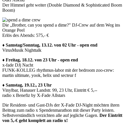
Der Himmel geht weiter (Double Diamond & Sophisticated Boom
Boom)
Die „Brother, can you spend a dime?" DJ-Crew auf dem Weg ins
Orange Peel
Erlös des Abends: 575,- €
♦ Samstag/Sonntag, 13.12. von 02 Uhr - open end
VirusMusik Nighttalk
♦ Freitag, 18.12. von 23 Uhr - open end
x-fade DJj Nacht
FUNK-KOLLEG rhythmus-labor mit der bedroom zoo-crew:
martin ultimate, yook, helix und secteur f
♦ Samstag, 19.12., 23 Uhr
Vinylbar, Hanauer Landstr. 99, 23 Uhr, Eintritt € 5,--
radio x Benefiz by X-Fade Allstars
Die Resident- und Gast-DJs der X-Fade DJ-Night möchten ihren
Beitrag zum radio x Spendenmarathon mit dieser Party leisten.
Selbstverständlich verzichten alle auf jegliche Gagen.
Der Eintritt
von 5,-€ geht komplett an radio x!