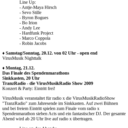
Line Up:
- Antje-Maya Hirsch
- Sevo Stille
- Byron Bogues
- Bo Irion
- Andy Lee
- Hardfunk Project
- Marco Coppola
- Robin Jacobs
♦ Samstag/Sonntag, 20.12. von 02 Uhr - open end
VirusMusik Nighttalk
♦ Montag, 21.12.
Das Finale des Spendenmarathons
Sinkkasten, 20 Uhr
TranzRadio - die VirusMusikRadio Show 2009
Konzert & Party: Eintritt frei!
VirusMusik veranstaltet für radio x die VirusMusikRadioShow
"TranzRadio" zum Jahresende im Sinkkasten. Auf zwei Bühnen
und bei freiem Eintritt spielen zum Finale vom radio x
Spendenmarathon sieben Acts und ein fantastischer DJ. Der gesamte
Abend wird ab 20 Uhr live auf radio x übertragen.