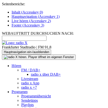
Seitenbereiche:
Inhalt (
Accesskey
0)
Hauptnavigation (
Accesskey
1)
Live
hören (
Accesskey
2)
Footer
(
Accesskey
3)
WEBAUFTRITT DURCHSUCHEN NACH:
Frankfurter Stadtradio | FM 91,8
Hauptnavigation ein-/ausblenden
Hören
FM / DAB+
radio x über DAB+
Livestream
radio x App
radio x +7
Programm
Programmübersicht
Sendetipps
Playlists