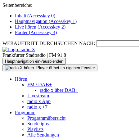
Seitenbereiche:
Inhalt (
Accesskey
0)
Hauptnavigation (
Accesskey
1)
Live
hören (
Accesskey
2)
Footer
(
Accesskey
3)
WEBAUFTRITT DURCHSUCHEN NACH:
Frankfurter Stadtradio | FM 91,8
Hauptnavigation ein-/ausblenden
Hören
FM / DAB+
radio x über DAB+
Livestream
radio x App
radio x +7
Programm
Programmübersicht
Sendetipps
Playlists
Alle Sendungen