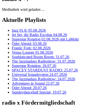
Meditathek wird geladen ...
Aktuelle Playlists
Jazz 91.8: 05.08.2026
Jet Set, die Radio Escobar 04.08.26
Superstar Rotation 02.08.2026 mit LaMohr
Öder Abend: 03.08.26
Frantic Fork: 02.08.2026
Venus Lounge 01.08.2026
Sophisticated Boom Boom: 31.07.26
The Jazzmadass Radioshow: 31.07.2026
Superstar Rotation: 26.07.26
SPACEY STARDUST RADIO: 25.07.26
Universal Soundsystem 24.07.2026
The Jazzmadass Radioshow: 24.07.2026
Adventures in Sound 22.07.26
Öder Abend: 20.07.26
Sundaydancehall Spezial, 19.07.26
radio x Fördermitgliedschaft