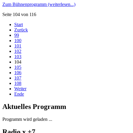
Zum Bühnenprogramm (weiterlesen...)
Seite 104 von 116
Start
Zurück
99
100
101
102
103
104
105
106
107
108
Weiter
Ende
Aktuelles Programm
Programm wird geladen ...
Radio x +7