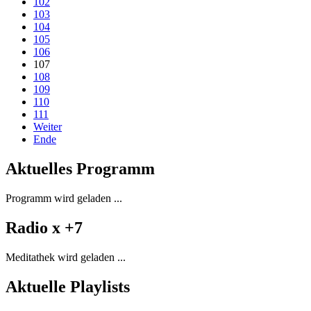
102
103
104
105
106
107
108
109
110
111
Weiter
Ende
Aktuelles Programm
Programm wird geladen ...
Radio x +7
Meditathek wird geladen ...
Aktuelle Playlists