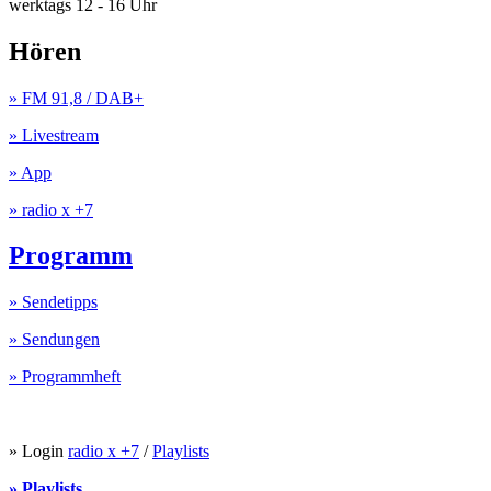
werktags 12 - 16 Uhr
Hören
» FM 91,8 / DAB+
» Livestream
» App
» radio x +7
Programm
» Sendetipps
» Sendungen
» Programmheft
» Login
radio x +7
/
Playlists
» Playlists