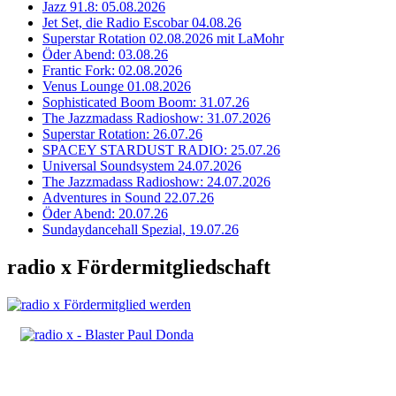
Jazz 91.8: 05.08.2026
Jet Set, die Radio Escobar 04.08.26
Superstar Rotation 02.08.2026 mit LaMohr
Öder Abend: 03.08.26
Frantic Fork: 02.08.2026
Venus Lounge 01.08.2026
Sophisticated Boom Boom: 31.07.26
The Jazzmadass Radioshow: 31.07.2026
Superstar Rotation: 26.07.26
SPACEY STARDUST RADIO: 25.07.26
Universal Soundsystem 24.07.2026
The Jazzmadass Radioshow: 24.07.2026
Adventures in Sound 22.07.26
Öder Abend: 20.07.26
Sundaydancehall Spezial, 19.07.26
radio x Fördermitgliedschaft