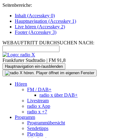
Seitenbereiche:
Inhalt (
Accesskey
0)
Hauptnavigation (
Accesskey
1)
Live
hören (
Accesskey
2)
Footer
(
Accesskey
3)
WEBAUFTRITT DURCHSUCHEN NACH:
Frankfurter Stadtradio | FM 91,8
Hauptnavigation ein-/ausblenden
Hören
FM / DAB+
radio x über DAB+
Livestream
radio x App
radio x +7
Programm
Programmübersicht
Sendetipps
Playlists