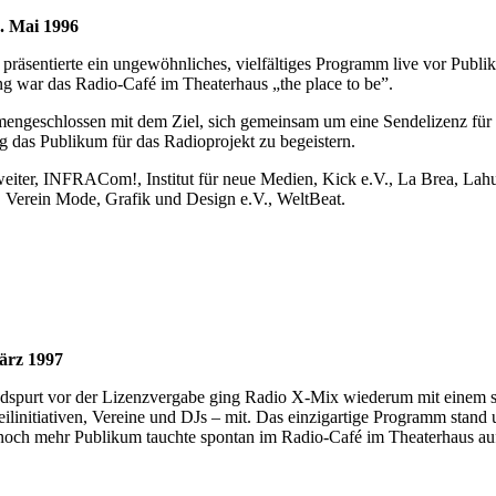
. Mai 1996
 präsentierte ein ungewöhnliches, vielfältiges Programm live vor Publ
ng war das Radio-Café im Theaterhaus „the place to be”.
ngeschlossen mit dem Ziel, sich gemeinsam um eine Sendelizenz für 
ig das Publikum für das Radioprojekt zu begeistern.
iter, INFRACom!, Institut für neue Medien, Kick e.V., La Brea, Lahuti
, Verein Mode, Grafik und Design e.V., WeltBeat.
ärz 1997
 Endspurt vor der Lizenzvergabe ging Radio X-Mix wiederum mit einem
ilinitiativen, Vereine und DJs – mit. Das einzigartige Programm stand 
noch mehr Publikum tauchte spontan im Radio-Café im Theaterhaus auf