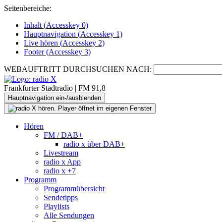
Seitenbereiche:
Inhalt (
Accesskey
0)
Hauptnavigation (
Accesskey
1)
Live
hören (
Accesskey
2)
Footer
(
Accesskey
3)
WEBAUFTRITT DURCHSUCHEN NACH:
Frankfurter Stadtradio | FM 91,8
Hauptnavigation ein-/ausblenden
Hören
FM / DAB+
radio x über DAB+
Livestream
radio x App
radio x +7
Programm
Programmübersicht
Sendetipps
Playlists
Alle Sendungen