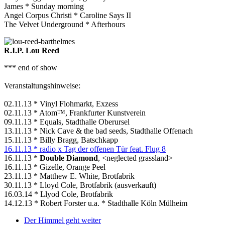
James * Sunday morning
Angel Corpus Christi * Caroline Says II
The Velvet Underground * Afterhours
R.I.P. Lou Reed
*** end of show
Veranstaltungshinweise:
02.11.13 * Vinyl Flohmarkt, Exzess
02.11.13 * Atom™, Frankfurter Kunstverein
09.11.13 * Equals, Stadthalle Oberursel
13.11.13 * Nick Cave & the bad seeds, Stadthalle Offenach
15.11.13 * Billy Bragg, Batschkapp
16.11.13 * radio x Tag der offenen Tür feat. Flug 8
16.11.13 *
Double Diamond
, <neglected grassland>
16.11.13 * Gizelle, Orange Peel
23.11.13 * Matthew E. White, Brotfabrik
30.11.13 * Lloyd Cole, Brotfabrik (ausverkauft)
16.03.14 * Llyod Cole, Brotfabrik
14.12.13 * Robert Forster u.a. * Stadthalle Köln Mülheim
Der Himmel geht weiter