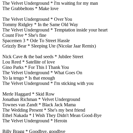
The Velvet Underground * I'm waiting for my man
The Grabbeltons * Make love
The Velvet Underground * Over You
Tommy Ridgley * In the Same Old Way
The Velvet Underground * Temptation inside your heart
Count Five * She's fine
Spacemen 3 * Ode To Street Hassle
Grizzly Bear * Sleeping Ute (Nicolar Jaar Remix)
Nick Cave & the bad seeds * Jubilee Street
Lou Reed * Satellite of love
Gino Parks * For This I Thank You
The Velvet Underground * What Goes On
Yo la tengo * Is that enough
The Velvet Underground * I'm sticking with you
Merle Haggard * Skid Row
Jonathan Richman * Velvet Underground
Townes van Zandt * Black Jack Mama
The Wedding Present * She's my best friend
Ethel Nakada * I Wish They Didn't Mean Good-Bye
The Velvet Underground * Heroin
Billy Bragg * Goodbye, goodbye