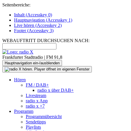
Seitenbereiche:
Inhalt (
Accesskey
0)
Hauptnavigation (
Accesskey
1)
Live
hören (
Accesskey
2)
Footer
(
Accesskey
3)
WEBAUFTRITT DURCHSUCHEN NACH:
Frankfurter Stadtradio | FM 91,8
Hauptnavigation ein-/ausblenden
Hören
FM / DAB+
radio x über DAB+
Livestream
radio x App
radio x +7
Programm
Programmübersicht
Sendetipps
Playlists