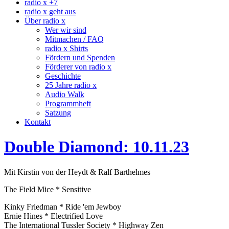
radio x +7
radio x geht aus
Über radio x
Wer wir sind
Mitmachen / FAQ
radio x Shirts
Fördern und Spenden
Förderer von radio x
Geschichte
25 Jahre radio x
Audio Walk
Programmheft
Satzung
Kontakt
Double Diamond: 10.11.23
Mit Kirstin von der Heydt & Ralf Barthelmes
The Field Mice * Sensitive
Kinky Friedman * Ride 'em Jewboy
Ernie Hines * Electrified Love
The International Tussler Society * Highway Zen