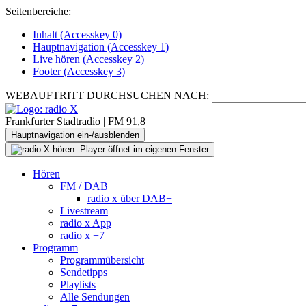
Seitenbereiche:
Inhalt (
Accesskey
0)
Hauptnavigation (
Accesskey
1)
Live
hören (
Accesskey
2)
Footer
(
Accesskey
3)
WEBAUFTRITT DURCHSUCHEN NACH:
Frankfurter Stadtradio | FM 91,8
Hauptnavigation ein-/ausblenden
Hören
FM / DAB+
radio x über DAB+
Livestream
radio x App
radio x +7
Programm
Programmübersicht
Sendetipps
Playlists
Alle Sendungen