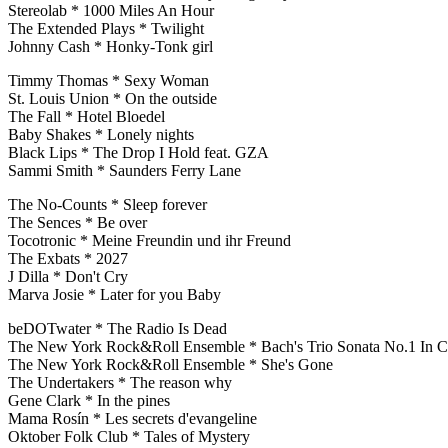
Stereolab * 1000 Miles An Hour
The Extended Plays * Twilight
Johnny Cash * Honky-Tonk girl
Timmy Thomas * Sexy Woman
St. Louis Union * On the outside
The Fall * Hotel Bloedel
Baby Shakes * Lonely nights
Black Lips * The Drop I Hold feat. GZA
Sammi Smith * Saunders Ferry Lane
The No-Counts * Sleep forever
The Sences * Be over
Tocotronic * Meine Freundin und ihr Freund
The Exbats * 2027
J Dilla * Don't Cry
Marva Josie * Later for you Baby
beDOTwater * The Radio Is Dead
The New York Rock&Roll Ensemble * Bach's Trio Sonata No.1 In C
The New York Rock&Roll Ensemble * She's Gone
The Undertakers * The reason why
Gene Clark * In the pines
Mama Rosín * Les secrets d'evangeline
Oktober Folk Club * Tales of Mystery