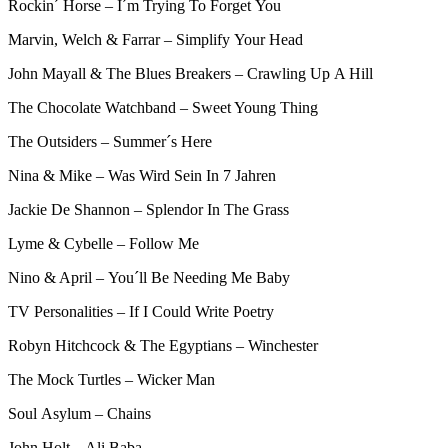
Rockin´ Horse – I´m Trying To Forget You
Marvin, Welch & Farrar – Simplify Your Head
John Mayall & The Blues Breakers – Crawling Up A Hill
The Chocolate Watchband – Sweet Young Thing
The Outsiders – Summer´s Here
Nina & Mike – Was Wird Sein In 7 Jahren
Jackie De Shannon – Splendor In The Grass
Lyme & C
ybelle – Follow Me
Nino & April – You´ll Be Needing Me Baby
TV Personalities – If I Could Write Poetry
Robyn Hitchcock & The Egyptians – Winchester
The Mock Turtles – Wicker Man
Soul Asylum – Chains
John Holt – Ali Baba