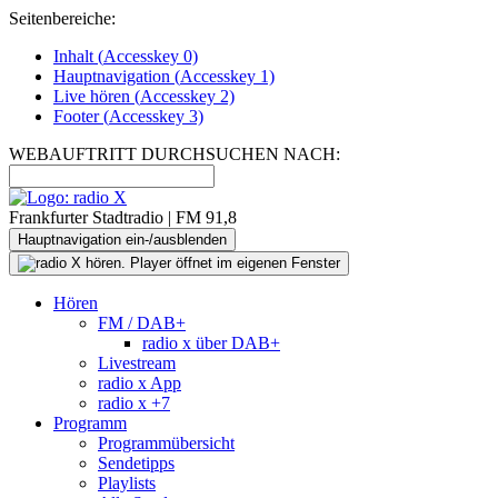
Seitenbereiche:
Inhalt (
Accesskey
0)
Hauptnavigation (
Accesskey
1)
Live
hören (
Accesskey
2)
Footer
(
Accesskey
3)
WEBAUFTRITT DURCHSUCHEN NACH:
Frankfurter Stadtradio | FM 91,8
Hauptnavigation ein-/ausblenden
Hören
FM / DAB+
radio x über DAB+
Livestream
radio x App
radio x +7
Programm
Programmübersicht
Sendetipps
Playlists