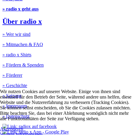
» radio x geht aus
Über radio x
» Wer wir sind
» Mitmachen & FAQ
» radio x Shirts
» Fördern & Spenden
» Förderer
» Geschichte
Wir nutzen Cookies auf unserer Website. Einige von ihnen sind
» Satzung
essenziell für den Betrieb der Seite, während andere uns helfen, diese
Website und die Nutzererfahrung zu verbessern (Tracking Cookies).
» Impressum
Sie können selbst entscheiden, ob Sie die Cookies zulassen möchten.
Bitte beachten Sie, dass bei einer Ablehnung womöglich nicht mehr
» Datenschutz
alle Funktionalitäten der Seite zur Verfügung stehen.
Akzeptieren
Weitere Informationen