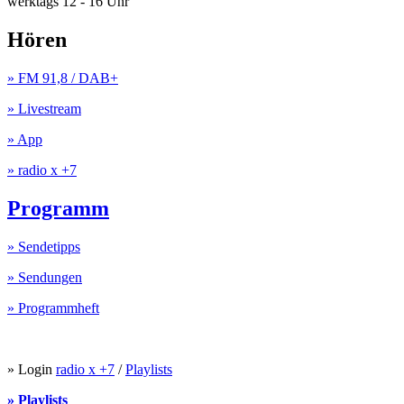
werktags 12 - 16 Uhr
Hören
» FM 91,8 / DAB+
» Livestream
» App
» radio x +7
Programm
» Sendetipps
» Sendungen
» Programmheft
» Login
radio x +7
/
Playlists
» Playlists