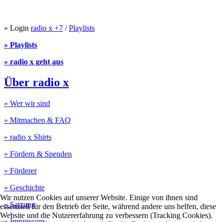
» Login
radio x +7
/
Playlists
» Playlists
» radio x geht aus
Über radio x
» Wer wir sind
» Mitmachen & FAQ
» radio x Shirts
» Fördern & Spenden
» Förderer
» Geschichte
Wir nutzen Cookies auf unserer Website. Einige von ihnen sind
» Satzung
essenziell für den Betrieb der Seite, während andere uns helfen, diese
Website und die Nutzererfahrung zu verbessern (Tracking Cookies).
» Impressum