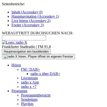
Seitenbereiche:
Inhalt (
Accesskey
0)
Hauptnavigation (
Accesskey
1)
Live
hören (
Accesskey
2)
Footer
(
Accesskey
3)
WEBAUFTRITT DURCHSUCHEN NACH:
Frankfurter Stadtradio | FM 91,8
Hauptnavigation ein-/ausblenden
Hören
FM / DAB+
radio x über DAB+
Livestream
radio x App
radio x +7
Programm
Programmübersicht
Sendetipps
Playlists