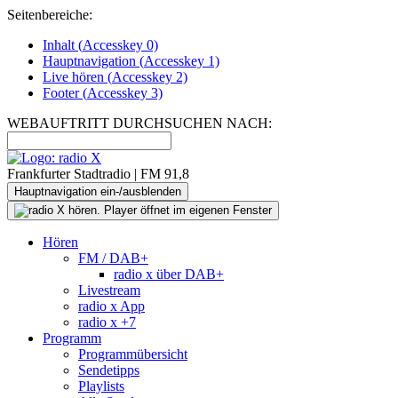
Seitenbereiche:
Inhalt (
Accesskey
0)
Hauptnavigation (
Accesskey
1)
Live
hören (
Accesskey
2)
Footer
(
Accesskey
3)
WEBAUFTRITT DURCHSUCHEN NACH:
Frankfurter Stadtradio | FM 91,8
Hauptnavigation ein-/ausblenden
Hören
FM / DAB+
radio x über DAB+
Livestream
radio x App
radio x +7
Programm
Programmübersicht
Sendetipps
Playlists