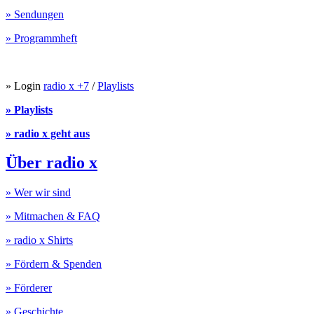
» Sendungen
» Programmheft
» Login
radio x +7
/
Playlists
» Playlists
» radio x geht aus
Über radio x
» Wer wir sind
» Mitmachen & FAQ
» radio x Shirts
» Fördern & Spenden
» Förderer
» Geschichte