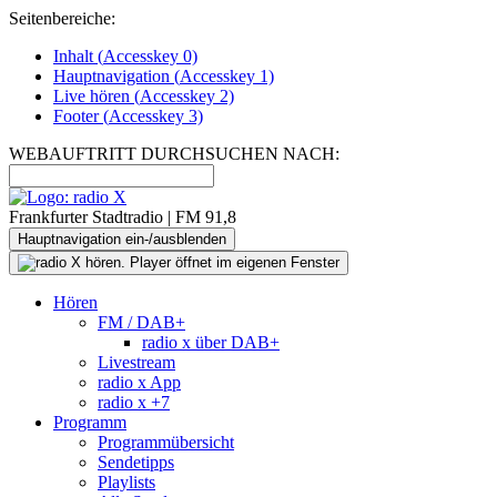
Seitenbereiche:
Inhalt (
Accesskey
0)
Hauptnavigation (
Accesskey
1)
Live
hören (
Accesskey
2)
Footer
(
Accesskey
3)
WEBAUFTRITT DURCHSUCHEN NACH:
Frankfurter Stadtradio | FM 91,8
Hauptnavigation ein-/ausblenden
Hören
FM / DAB+
radio x über DAB+
Livestream
radio x App
radio x +7
Programm
Programmübersicht
Sendetipps
Playlists