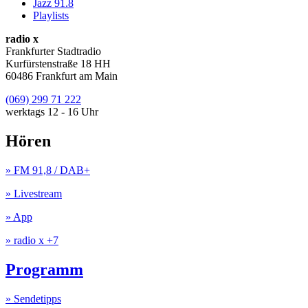
Jazz 91.8
Playlists
radio x
Frankfurter Stadtradio
Kurfürstenstraße 18 HH
60486 Frankfurt am Main
(069) 299 71 222
werktags 12 - 16 Uhr
Hören
» FM 91,8 / DAB+
» Livestream
» App
» radio x +7
Programm
» Sendetipps