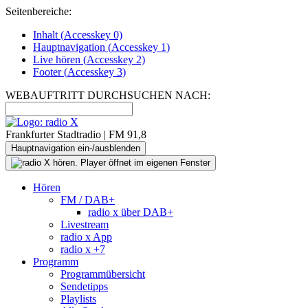
Seitenbereiche:
Inhalt (
Accesskey
0)
Hauptnavigation (
Accesskey
1)
Live
hören (
Accesskey
2)
Footer
(
Accesskey
3)
WEBAUFTRITT DURCHSUCHEN NACH:
Frankfurter Stadtradio | FM 91,8
Hauptnavigation ein-/ausblenden
Hören
FM / DAB+
radio x über DAB+
Livestream
radio x App
radio x +7
Programm
Programmübersicht
Sendetipps
Playlists