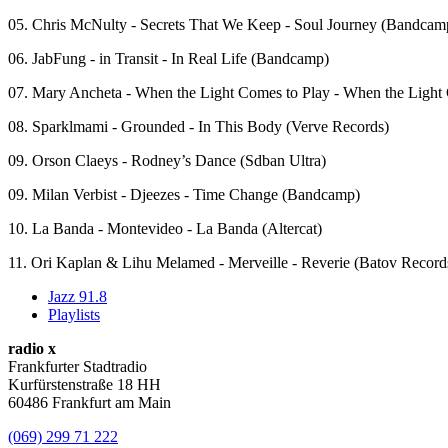
05. Chris McNulty - Secrets That We Keep - Soul Journey (Bandcam
06. JabFung - in Transit - In Real Life (Bandcamp)
07. Mary Ancheta - When the Light Comes to Play - When the Ligh
08. Sparklmami - Grounded - In This Body (Verve Records)
09. Orson Claeys - Rodney’s Dance (Sdban Ultra)
09. Milan Verbist - Djeezes - Time Change (Bandcamp)
10. La Banda - Montevideo - La Banda (Altercat)
11. Ori Kaplan & Lihu Melamed - Merveille - Reverie (Batov Record
Jazz 91.8
Playlists
radio x
Frankfurter Stadtradio
Kurfürstenstraße 18 HH
60486 Frankfurt am Main
(069) 299 71 222