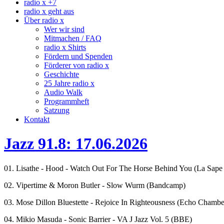
radio x +7
radio x geht aus
Über radio x
Wer wir sind
Mitmachen / FAQ
radio x Shirts
Fördern und Spenden
Förderer von radio x
Geschichte
25 Jahre radio x
Audio Walk
Programmheft
Satzung
Kontakt
Jazz 91.8: 17.06.2026
01. Lisathe - Hood - Watch Out For The Horse Behind You (La Sape
02. Vipertime & Moron Butler - Slow Wurm (Bandcamp)
03. Mose Dillon Bluestette - Rejoice In Righteousness (Echo Chamb
04. Mikio Masuda - Sonic Barrier - VA J Jazz Vol. 5 (BBE)