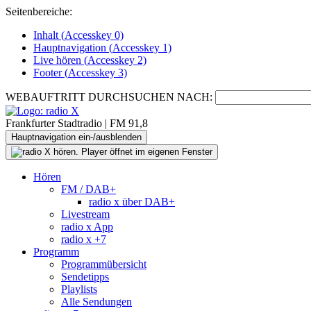
Seitenbereiche:
Inhalt (
Accesskey
0)
Hauptnavigation (
Accesskey
1)
Live
hören (
Accesskey
2)
Footer
(
Accesskey
3)
WEBAUFTRITT DURCHSUCHEN NACH:
Frankfurter Stadtradio | FM 91,8
Hauptnavigation ein-/ausblenden
Hören
FM / DAB+
radio x über DAB+
Livestream
radio x App
radio x +7
Programm
Programmübersicht
Sendetipps
Playlists
Alle Sendungen