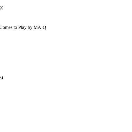
p)
t Comes to Play by MA-Q
s)