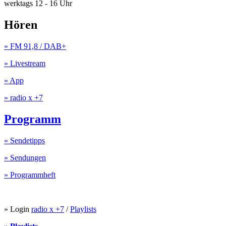
werktags 12 - 16 Uhr
Hören
» FM 91,8 / DAB+
» Livestream
» App
» radio x +7
Programm
» Sendetipps
» Sendungen
» Programmheft
» Login
radio x +7
/
Playlists