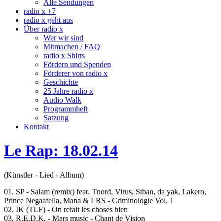
Alle Sendungen
radio x +7
radio x geht aus
Über radio x
Wer wir sind
Mitmachen / FAQ
radio x Shirts
Fördern und Spenden
Förderer von radio x
Geschichte
25 Jahre radio x
Audio Walk
Programmheft
Satzung
Kontakt
Le Rap: 18.02.14
(Künstler - Lied - Album)
01. SP - Salam (remix) feat. Tnord, Virus, Stban, da yak, Lakero,
Prince Negaafella, Mana & LRS - Criminologie Vol. 1
02. IK (TLF) - On refait les choses bien
03. R.E.D.K. - Mars music - Chant de Vision