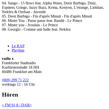
04. Sango - 15 flows feat. Alpha Wann, Deen Burbigo, Disiz,
Espiiem, Gringe, Jazzy Bazz, Kema, Kenyon, L'etrange, Linkhan,
Nekfeu & Orelsan - Juvenile
05. Deen Burbigo - Fin d'après Minuit - Fin d'après Minuit
06. Mister You - Passe passe feat. Bandit - Le Prince
07. Mister you - Jvoulais - Le Prince
08. Georgio - Comme une balle feat. Nekfeu
Le RAP
Playlists
radio x
Frankfurter Stadtradio
Kurfürstenstraße 18 HH
60486 Frankfurt am Main
(069) 299 71 222
werktags 12 - 16 Uhr
Hören
» FM 91,8 / DAB+