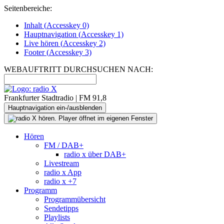
Seitenbereiche:
Inhalt (
Accesskey
0)
Hauptnavigation (
Accesskey
1)
Live
hören (
Accesskey
2)
Footer
(
Accesskey
3)
WEBAUFTRITT DURCHSUCHEN NACH:
Frankfurter Stadtradio | FM 91,8
Hauptnavigation ein-/ausblenden
Hören
FM / DAB+
radio x über DAB+
Livestream
radio x App
radio x +7
Programm
Programmübersicht
Sendetipps
Playlists