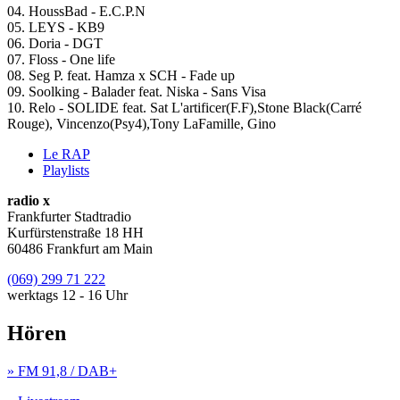
04. HoussBad - E.C.P.N
05. LEYS - KB9
06. Doria - DGT
07. Floss - One life
08. Seg P. feat. Hamza x SCH - Fade up
09. Soolking - Balader feat. Niska - Sans Visa
10. Relo - SOLIDE feat. Sat L'artificer(F.F),Stone Black(Carré
Rouge), Vincenzo(Psy4),Tony LaFamille, Gino
Le RAP
Playlists
radio x
Frankfurter Stadtradio
Kurfürstenstraße 18 HH
60486 Frankfurt am Main
(069) 299 71 222
werktags 12 - 16 Uhr
Hören
» FM 91,8 / DAB+