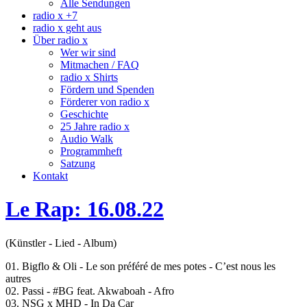
Alle Sendungen
radio x +7
radio x geht aus
Über radio x
Wer wir sind
Mitmachen / FAQ
radio x Shirts
Fördern und Spenden
Förderer von radio x
Geschichte
25 Jahre radio x
Audio Walk
Programmheft
Satzung
Kontakt
Le Rap: 16.08.22
(Künstler - Lied - Album)
01. Bigflo & Oli - Le son préféré de mes potes - C’est nous les
autres
02. Passi - #BG feat. Akwaboah - Afro
03. NSG x MHD - In Da Car