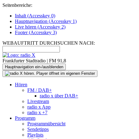
Seitenbereiche:
Inhalt (
Accesskey
0)
Hauptnavigation (
Accesskey
1)
Live
hören (
Accesskey
2)
Footer
(
Accesskey
3)
WEBAUFTRITT DURCHSUCHEN NACH:
Frankfurter Stadtradio | FM 91,8
Hauptnavigation ein-/ausblenden
Hören
FM / DAB+
radio x über DAB+
Livestream
radio x App
radio x +7
Programm
Programmübersicht
Sendetipps
Playlists