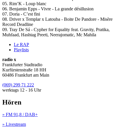
05. Rim’K - Loup blanc
06. Benjamin Epps - Vivre - La grande désillusion
07. Doria - C’est fini
08. Driver x Templar x Latouba - Boite De Pandore - Misère
Record Deadline
09. Tray De Sá - Cypher for Equality feat. Gravity, Pratika,
Muhfaad, Hashtag Preeti, Neerajomatic, Mc Mahila
Le RAP
Playlists
radio x
Frankfurter Stadtradio
Kurfürstenstraße 18 HH
60486 Frankfurt am Main
(069) 299 71 222
werktags 12 - 16 Uhr
Hören
» FM 91,8 / DAB+
» Livestream