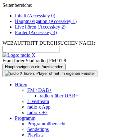
Seitenbereiche:
Inhalt (
Accesskey
0)
Hauptnavigation (
Accesskey
1)
Live
hören (
Accesskey
2)
Footer
(
Accesskey
3)
WEBAUFTRITT DURCHSUCHEN NACH:
Frankfurter Stadtradio | FM 91,8
Hauptnavigation ein-/ausblenden
Hören
FM / DAB+
radio x über DAB+
Livestream
radio x App
radio x +7
Programm
Programmübersicht
Sendetipps
Playlists