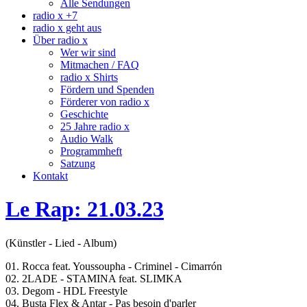
Alle Sendungen
radio x +7
radio x geht aus
Über radio x
Wer wir sind
Mitmachen / FAQ
radio x Shirts
Fördern und Spenden
Förderer von radio x
Geschichte
25 Jahre radio x
Audio Walk
Programmheft
Satzung
Kontakt
Le Rap: 21.03.23
(Künstler - Lied - Album)
01. Rocca feat. Youssoupha - Criminel - Cimarrón
02. 2LADE - STAMINA feat. SLIMKA
03. Degom - HDL Freestyle
04. Busta Flex & Antar - Pas besoin d'parler