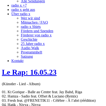
Alle Sendungen
radio x +7
radio x geht aus
Über radio x
Wer wir sind
Mitmachen / FAQ
radio x Shirts
Fördern und Spenden
Förderer von radio x
Geschichte
25 Jahre radio x
Audio Walk
Programmheft
Satzung
Kontakt
Le Rap: 16.05.23
(Künstler - Lied - Album)
01. Kt Gorique - Balle au Centre feat. Jay Bahd, Riga
02. Hamza - Sadio feat. Offset & Luciano (Remix)
03. Fresh feat. @FRENETIK11 - Célèbre - À l’abri (réédition)
04. Hatik - Niyya - Niyya