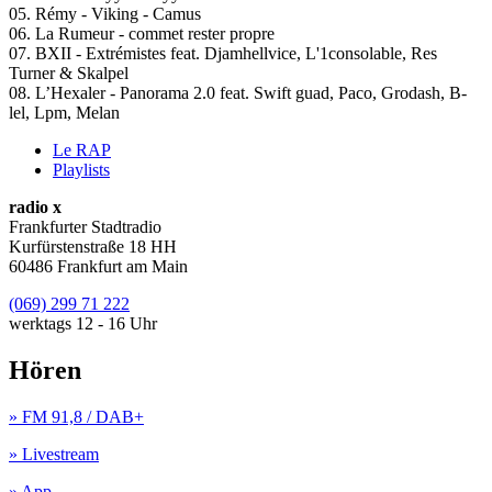
05. Rémy - Viking - Camus
06. La Rumeur - commet rester propre
07. BXII - Extrémistes feat. Djamhellvice, L'1consolable, Res
Turner & Skalpel
08. L’Hexaler - Panorama 2.0 feat. Swift guad, Paco, Grodash, B-
lel, Lpm, Melan
Le RAP
Playlists
radio x
Frankfurter Stadtradio
Kurfürstenstraße 18 HH
60486 Frankfurt am Main
(069) 299 71 222
werktags 12 - 16 Uhr
Hören
» FM 91,8 / DAB+
» Livestream
» App