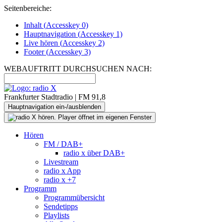
Seitenbereiche:
Inhalt (
Accesskey
0)
Hauptnavigation (
Accesskey
1)
Live
hören (
Accesskey
2)
Footer
(
Accesskey
3)
WEBAUFTRITT DURCHSUCHEN NACH:
Frankfurter Stadtradio | FM 91,8
Hauptnavigation ein-/ausblenden
Hören
FM / DAB+
radio x über DAB+
Livestream
radio x App
radio x +7
Programm
Programmübersicht
Sendetipps
Playlists