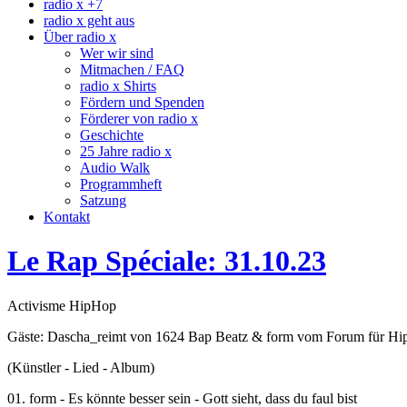
radio x +7
radio x geht aus
Über radio x
Wer wir sind
Mitmachen / FAQ
radio x Shirts
Fördern und Spenden
Förderer von radio x
Geschichte
25 Jahre radio x
Audio Walk
Programmheft
Satzung
Kontakt
Le Rap Spéciale: 31.10.23
Activisme HipHop
Gäste: Dascha_reimt von 1624 Bap Beatz & form vom Forum für Hi
(Künstler - Lied - Album)
01. form - Es könnte besser sein - Gott sieht, dass du faul bist