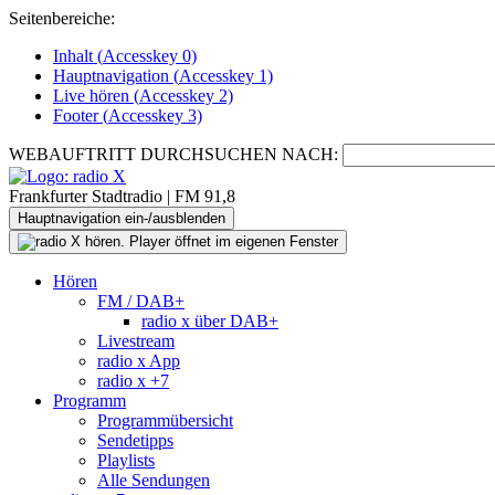
Seitenbereiche:
Inhalt (
Accesskey
0)
Hauptnavigation (
Accesskey
1)
Live
hören (
Accesskey
2)
Footer
(
Accesskey
3)
WEBAUFTRITT DURCHSUCHEN NACH:
Frankfurter Stadtradio | FM 91,8
Hauptnavigation ein-/ausblenden
Hören
FM / DAB+
radio x über DAB+
Livestream
radio x App
radio x +7
Programm
Programmübersicht
Sendetipps
Playlists
Alle Sendungen