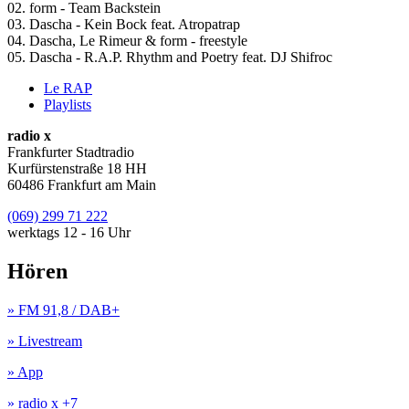
02. form - Team Backstein
03. Dascha - Kein Bock feat. Atropatrap
04. Dascha, Le Rimeur & form - freestyle
05. Dascha - R.A.P. Rhythm and Poetry feat. DJ Shifroc
Le RAP
Playlists
radio x
Frankfurter Stadtradio
Kurfürstenstraße 18 HH
60486 Frankfurt am Main
(069) 299 71 222
werktags 12 - 16 Uhr
Hören
» FM 91,8 / DAB+
» Livestream
» App
» radio x +7