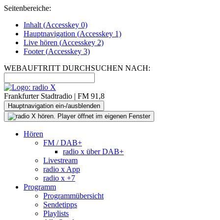
Seitenbereiche:
Inhalt (
Accesskey
0)
Hauptnavigation (
Accesskey
1)
Live
hören (
Accesskey
2)
Footer
(
Accesskey
3)
WEBAUFTRITT DURCHSUCHEN NACH:
Frankfurter Stadtradio | FM 91,8
Hauptnavigation ein-/ausblenden
Hören
FM / DAB+
radio x über DAB+
Livestream
radio x App
radio x +7
Programm
Programmübersicht
Sendetipps
Playlists