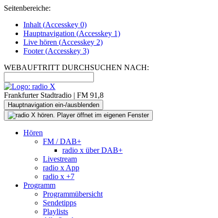
Seitenbereiche:
Inhalt (
Accesskey
0)
Hauptnavigation (
Accesskey
1)
Live
hören (
Accesskey
2)
Footer
(
Accesskey
3)
WEBAUFTRITT DURCHSUCHEN NACH:
Frankfurter Stadtradio | FM 91,8
Hauptnavigation ein-/ausblenden
Hören
FM / DAB+
radio x über DAB+
Livestream
radio x App
radio x +7
Programm
Programmübersicht
Sendetipps
Playlists