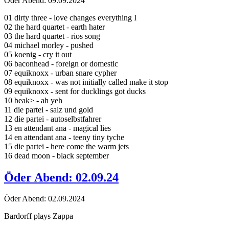
Öder Abend: 09.09.2024
01 dirty three - love changes everything I
02 the hard quartet - earth hater
03 the hard quartet - rios song
04 michael morley - pushed
05 koenig - cry it out
06 baconhead - foreign or domestic
07 equiknoxx - urban snare cypher
08 equiknoxx - was not initially called make it stop
09 equiknoxx - sent for ducklings got ducks
10 beak> - ah yeh
11 die partei - salz und gold
12 die partei - autoselbstfahrer
13 en attendant ana - magical lies
14 en attendant ana - teeny tiny tyche
15 die partei - here come the warm jets
16 dead moon - black september
Öder Abend: 02.09.24
Öder Abend: 02.09.2024
Bardorff plays Zappa