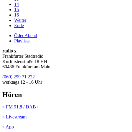
14
15
16
Weiter
Ende
Öder Abend
Playlists
radio x
Frankfurter Stadtradio
Kurfürstenstraße 18 HH
60486 Frankfurt am Main
(069) 299 71 222
werktags 12 - 16 Uhr
Hören
» FM 91,8 / DAB+
» Livestream
» App