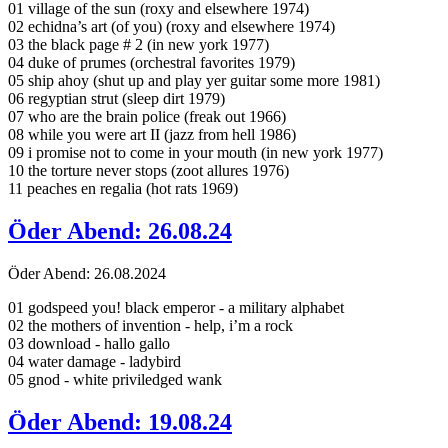
01 village of the sun (roxy and elsewhere 1974)
02 echidna’s art (of you) (roxy and elsewhere 1974)
03 the black page # 2 (in new york 1977)
04 duke of prumes (orchestral favorites 1979)
05 ship ahoy (shut up and play yer guitar some more 1981)
06 regyptian strut (sleep dirt 1979)
07 who are the brain police (freak out 1966)
08 while you were art II (jazz from hell 1986)
09 i promise not to come in your mouth (in new york 1977)
10 the torture never stops (zoot allures 1976)
11 peaches en regalia (hot rats 1969)
Öder Abend: 26.08.24
Öder Abend: 26.08.2024
01 godspeed you! black emperor - a military alphabet
02 the mothers of invention - help, i’m a rock
03 download - hallo gallo
04 water damage - ladybird
05 gnod - white priviledged wank
Öder Abend: 19.08.24