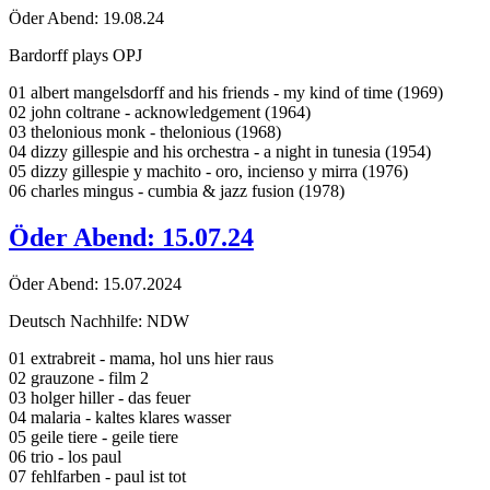
Öder Abend: 19.08.24
Bardorff plays OPJ
01 albert mangelsdorff and his friends - my kind of time (1969)
02 john coltrane - acknowledgement (1964)
03 thelonious monk - thelonious (1968)
04 dizzy gillespie and his orchestra - a night in tunesia (1954)
05 dizzy gillespie y machito - oro, incienso y mirra (1976)
06 charles mingus - cumbia & jazz fusion (1978)
Öder Abend: 15.07.24
Öder Abend: 15.07.2024
Deutsch Nachhilfe: NDW
01 extrabreit - mama, hol uns hier raus
02 grauzone - film 2
03 holger hiller - das feuer
04 malaria - kaltes klares wasser
05 geile tiere - geile tiere
06 trio - los paul
07 fehlfarben - paul ist tot