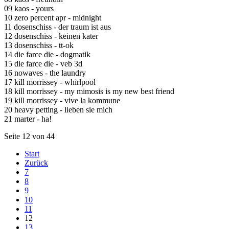
09 kaos - yours
10 zero percent apr - midnight
11 dosenschiss - der traum ist aus
12 dosenschiss - keinen kater
13 dosenschiss - tt-ok
14 die farce die - dogmatik
15 die farce die - veb 3d
16 nowaves - the laundry
17 kill morrissey - whirlpool
18 kill morrissey - my mimosis is my new best friend
19 kill morrissey - vive la kommune
20 heavy petting - lieben sie mich
21 marter - ha!
Seite 12 von 44
Start
Zurück
7
8
9
10
11
12
13