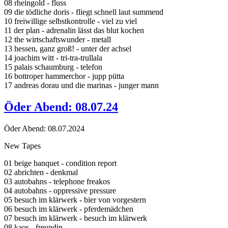
08 rheingold - fluss
09 die tödliche doris - fliegt schnell laut summend
10 freiwillige selbstkontrolle - viel zu viel
11 der plan - adrenalin lässt das blut kochen
12 the wirtschaftswunder - metall
13 hessen, ganz groß! - unter der achsel
14 joachim witt - tri-tra-trullala
15 palais schaumburg - telefon
16 bottroper hammerchor - jupp pütta
17 andreas dorau und die marinas - junger mann
Öder Abend: 08.07.24
Öder Abend: 08.07.2024
New Tapes
01 beige banquet - condition report
02 abrichten - denkmal
03 autobahns - telephone freakos
04 autobahns - oppressive pressure
05 besuch im klärwerk - bier von vorgestern
06 besuch im klärwerk - pferdemädchen
07 besuch im klärwerk - besuch im klärwerk
08 kaos - freundin