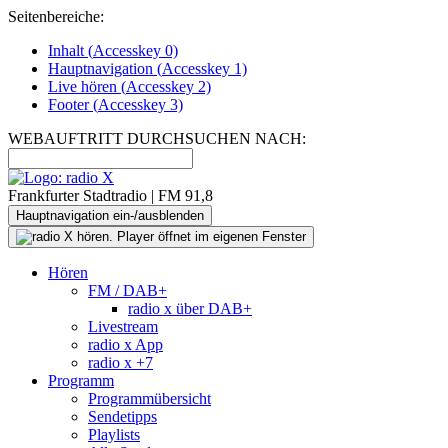
Seitenbereiche:
Inhalt (
Accesskey
0)
Hauptnavigation (
Accesskey
1)
Live
hören (
Accesskey
2)
Footer
(
Accesskey
3)
WEBAUFTRITT DURCHSUCHEN NACH:
Frankfurter Stadtradio | FM 91,8
Hauptnavigation ein-/ausblenden
Hören
FM / DAB+
radio x über DAB+
Livestream
radio x App
radio x +7
Programm
Programmübersicht
Sendetipps
Playlists