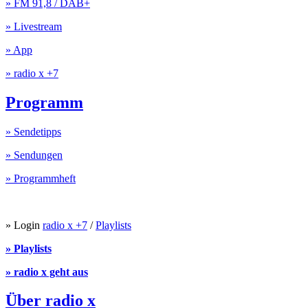
» FM 91,8 / DAB+
» Livestream
» App
» radio x +7
Programm
» Sendetipps
» Sendungen
» Programmheft
» Login
radio x +7
/
Playlists
» Playlists
» radio x geht aus
Über radio x