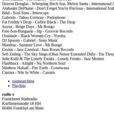
Dezron Douglas - Wheeping Birch feat. Melvis Santa - International
Alabaster DePlume - Don't Forget You're Precious - International An
Bilal - Soul Sista - Interscope
Gabriels - Taboo Conway - Parlophone
Fat Freddy’s Drop - Coffee Black - The Drop
Soyuz - Beige Days - Mr Bongo
Free-Son-Banguele - fdp - Groovie Records
Osunlade - Black Woman Cry - Yoruba
DJ Spoony - Gabriel - Sony Music
Mandisa - Summer Love - Mr Bongo
Cruisic - Jazz Carnival - Jazz Room Records
Sefi Zisling - The Sky Sings (Obas Nenor Extended Dub) - Tru Thou
Julie Kuhl & The Lonely Freaks - Lonely Freaks - Jazz Montez
Flashbaxx - Alright - Nu Northern Soul
Matthew Halsall - Fire Earth - Gondwana
Carrara - Nile In White - Carrara
soulsearching
Playlists
radio x
Frankfurter Stadtradio
Kurfürstenstraße 18 HH
60486 Frankfurt am Main