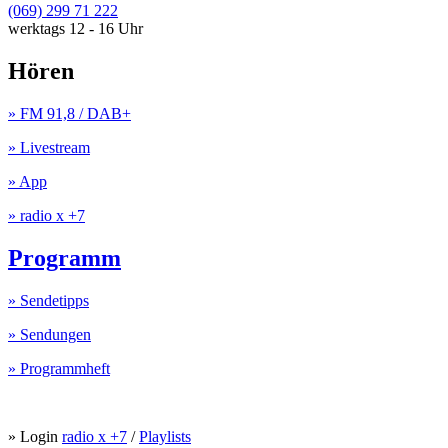
(069) 299 71 222
werktags 12 - 16 Uhr
Hören
» FM 91,8 / DAB+
» Livestream
» App
» radio x +7
Programm
» Sendetipps
» Sendungen
» Programmheft
» Login
radio x +7
/
Playlists