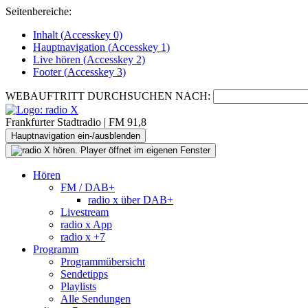
Seitenbereiche:
Inhalt (
Accesskey
0)
Hauptnavigation (
Accesskey
1)
Live
hören (
Accesskey
2)
Footer
(
Accesskey
3)
WEBAUFTRITT DURCHSUCHEN NACH:
Frankfurter Stadtradio | FM 91,8
Hauptnavigation ein-/ausblenden
Hören
FM / DAB+
radio x über DAB+
Livestream
radio x App
radio x +7
Programm
Programmübersicht
Sendetipps
Playlists
Alle Sendungen