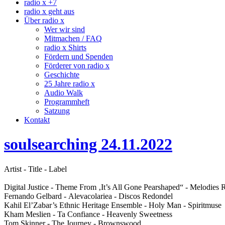
radio x +7
radio x geht aus
Über radio x
Wer wir sind
Mitmachen / FAQ
radio x Shirts
Fördern und Spenden
Förderer von radio x
Geschichte
25 Jahre radio x
Audio Walk
Programmheft
Satzung
Kontakt
soulsearching 24.11.2022
Artist - Title - Label
Digital Justice - Theme From ‚It’s All Gone Pearshaped“ - Melodies
Fernando Gelbard - Alevacolariea - Discos Redondel
Kahil El’Zabar’s Ethnic Heritage Ensemble - Holy Man - Spiritmuse
Kham Meslien - Ta Confiance - Heavenly Sweetness
Tom Skinner - The Journey - Brownswood