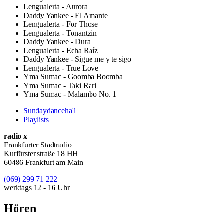
Lengualerta - Aurora
Daddy Yankee - El Amante
Lengualerta - For Those
Lengualerta - Tonantzin
Daddy Yankee - Dura
Lengualerta - Echa Raíz
Daddy Yankee - Sigue me y te sigo
Lengualerta - True Love
Yma Sumac - Goomba Boomba
Yma Sumac - Taki Rari
Yma Sumac - Malambo No. 1
Sundaydancehall
Playlists
radio x
Frankfurter Stadtradio
Kurfürstenstraße 18 HH
60486 Frankfurt am Main
(069) 299 71 222
werktags 12 - 16 Uhr
Hören