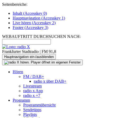
Seitenbereiche:
Inhalt (
Accesskey
0)
Hauptnavigation (
Accesskey
1)
Live
hören (
Accesskey
2)
Footer
(
Accesskey
3)
WEBAUFTRITT DURCHSUCHEN NACH:
Frankfurter Stadtradio | FM 91,8
Hauptnavigation ein-/ausblenden
Hören
FM / DAB+
radio x über DAB+
Livestream
radio x App
radio x +7
Programm
Programmübersicht
Sendetipps
Playlists