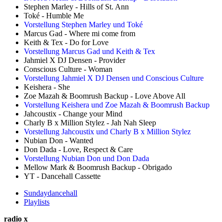
Stephen Marley - Hills of St. Ann
Toké - Humble Me
Vorstellung Stephen Marley und Toké
Marcus Gad - Where mi come from
Keith & Tex - Do for Love
Vorstellung Marcus Gad und Keith & Tex
Jahmiel X DJ Densen - Provider
Conscious Culture - Woman
Vorstellung Jahmiel X DJ Densen und Conscious Culture
Keishera - She
Zoe Mazah & Boomrush Backup - Love Above All
Vorstellung Keishera und Zoe Mazah & Boomrush Backup
Jahcoustix - Change your Mind
Charly B x Million Stylez - Jah Nah Sleep
Vorstellung Jahcoustix und Charly B x Million Stylez
Nubian Don - Wanted
Don Dada - Love, Respect & Care
Vorstellung Nubian Don und Don Dada
Mellow Mark & Boomrush Backup - Obrigado
YT - Dancehall Cassette
Sundaydancehall
Playlists
radio x