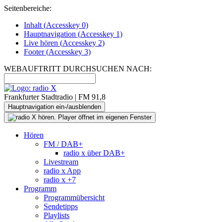
Seitenbereiche:
Inhalt (
Accesskey
0)
Hauptnavigation (
Accesskey
1)
Live
hören (
Accesskey
2)
Footer
(
Accesskey
3)
WEBAUFTRITT DURCHSUCHEN NACH:
Frankfurter Stadtradio | FM 91,8
Hauptnavigation ein-/ausblenden
Hören
FM / DAB+
radio x über DAB+
Livestream
radio x App
radio x +7
Programm
Programmübersicht
Sendetipps
Playlists