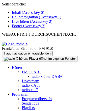
Seitenbereiche:
Inhalt (
Accesskey
0)
Hauptnavigation (
Accesskey
1)
Live
hören (
Accesskey
2)
Footer
(
Accesskey
3)
WEBAUFTRITT DURCHSUCHEN NACH:
Frankfurter Stadtradio | FM 91,8
Hauptnavigation ein-/ausblenden
Hören
FM / DAB+
radio x über DAB+
Livestream
radio x App
radio x +7
Programm
Programmübersicht
Sendetipps
Playlists