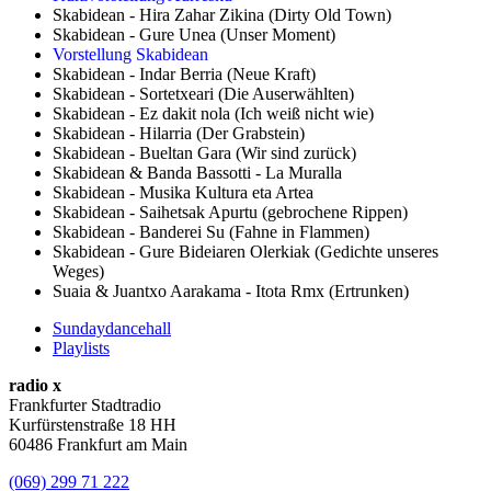
Skabidean - Hira Zahar Zikina (Dirty Old Town)
Skabidean - Gure Unea (Unser Moment)
Vorstellung Skabidean
Skabidean - Indar Berria (Neue Kraft)
Skabidean - Sortetxeari (Die Auserwählten)
Skabidean - Ez dakit nola (Ich weiß nicht wie)
Skabidean - Hilarria (Der Grabstein)
Skabidean - Bueltan Gara (Wir sind zurück)
Skabidean & Banda Bassotti - La Muralla
Skabidean - Musika Kultura eta Artea
Skabidean - Saihetsak Apurtu (gebrochene Rippen)
Skabidean - Banderei Su (Fahne in Flammen)
Skabidean - Gure Bideiaren Olerkiak (Gedichte unseres
Weges)
Suaia & Juantxo Aarakama - Itota Rmx (Ertrunken)
Sundaydancehall
Playlists
radio x
Frankfurter Stadtradio
Kurfürstenstraße 18 HH
60486 Frankfurt am Main
(069) 299 71 222