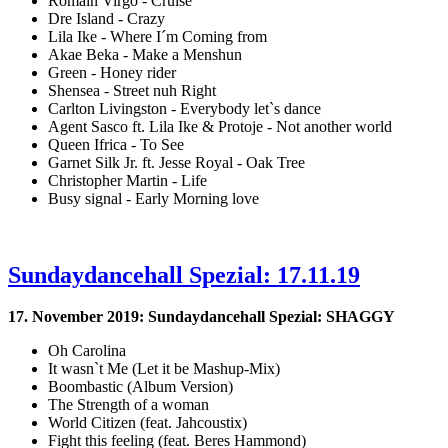
Romain Virgo - Cruise
Dre Island - Crazy
Lila Ike - Where I´m Coming from
Akae Beka - Make a Menshun
Green - Honey rider
Shensea - Street nuh Right
Carlton Livingston - Everybody let`s dance
Agent Sasco ft. Lila Ike & Protoje - Not another world
Queen Ifrica - To See
Garnet Silk Jr. ft. Jesse Royal - Oak Tree
Christopher Martin - Life
Busy signal - Early Morning love
Sundaydancehall Spezial: 17.11.19
17. November 2019: Sundaydancehall Spezial: SHAGGY
Oh Carolina
It wasn`t Me (Let it be Mashup-Mix)
Boombastic (Album Version)
The Strength of a woman
World Citizen (feat. Jahcoustix)
Fight this feeling (feat. Beres Hammond)