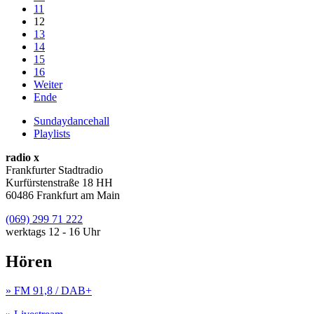
11
12
13
14
15
16
Weiter
Ende
Sundaydancehall
Playlists
radio x
Frankfurter Stadtradio
Kurfürstenstraße 18 HH
60486 Frankfurt am Main
(069) 299 71 222
werktags 12 - 16 Uhr
Hören
» FM 91,8 / DAB+