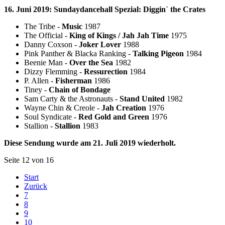
16. Juni 2019: Sundaydancehall Spezial: Diggin` the Crates
The Tribe -
Music
1987
The Official -
King of Kings / Jah Jah Time
1975
Danny Coxson -
Joker Lover
1988
Pink Panther & Blacka Ranking -
Talking Pigeon
1984
Beenie Man -
Over the Sea
1982
Dizzy Flemming -
Ressurection
1984
P. Allen -
Fisherman
1986
Tiney -
Chain of Bondage
Sam Carty & the Astronauts -
Stand United
1982
Wayne Chin & Creole -
Jah Creation
1976
Soul Syndicate -
Red Gold and Green
1976
Stallion -
Stallion
1983
Diese Sendung wurde am 21. Juli 2019 wiederholt.
Seite 12 von 16
Start
Zurück
7
8
9
10