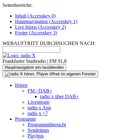
Seitenbereiche:
Inhalt (
Accesskey
0)
Hauptnavigation (
Accesskey
1)
Live
hören (
Accesskey
2)
Footer
(
Accesskey
3)
WEBAUFTRITT DURCHSUCHEN NACH:
Frankfurter Stadtradio | FM 91,8
Hauptnavigation ein-/ausblenden
Hören
FM / DAB+
radio x über DAB+
Livestream
radio x App
radio x +7
Programm
Programmübersicht
Sendetipps
Playlists