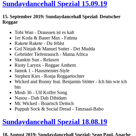
Sundaydancehall Spezial 15.09.19
15. September 2019: Sundaydancehall Spezial: Deutscher
Reggae
Tobi Wan - Draussen ist es kalt
1er Koda & Bauer Max - Fatima
Rakete Rakete - Du fehlst
Gnl Ninjah & Manuel Sutter - Dei Mudda
Gebrüder Tiefenrausch - Mama Africa
Skankin Sun - Relaxen
Rusty Larynx - Reggae Anthem
Jamok 1 - Hausmeister-Style
Stephen Kies - Ronja Reggaetochter
Wicked and Bonny feat. Benjamin St￶ötter - Ich bin wie ich
bin
Mosh 36 - Ulf Koffer Song
Nasou - Dab Dab Dibidam
Mr. Wicked - Boarisch Deitsch
Puppah Sock & Social Dread - Tanzsaal-Babo
Sundaydancehall Spezial 18.08.19
18. August 2019: Sundaydancehall Spezial: Sean Paul, Apache