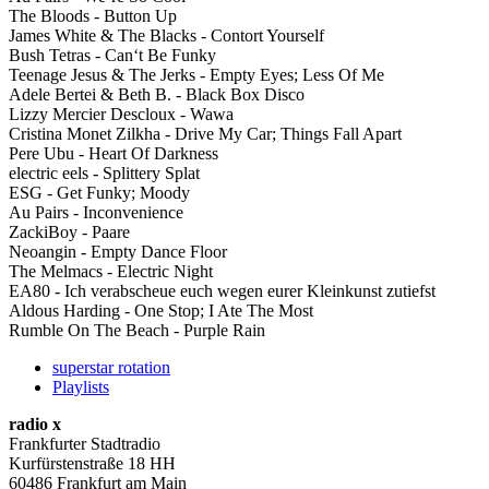
The Bloods - Button Up
James White & The Blacks - Contort Yourself
Bush Tetras - Can‘t Be Funky
Teenage Jesus & The Jerks - Empty Eyes; Less Of Me
Adele Bertei & Beth B. - Black Box Disco
Lizzy Mercier Descloux - Wawa
Cristina Monet Zilkha - Drive My Car; Things Fall Apart
Pere Ubu - Heart Of Darkness
electric eels - Splittery Splat
ESG - Get Funky; Moody
Au Pairs - Inconvenience
ZackiBoy - Paare
Neoangin - Empty Dance Floor
The Melmacs - Electric Night
EA80 - Ich verabscheue euch wegen eurer Kleinkunst zutiefst
Aldous Harding - One Stop; I Ate The Most
Rumble On The Beach - Purple Rain
superstar rotation
Playlists
radio x
Frankfurter Stadtradio
Kurfürstenstraße 18 HH
60486 Frankfurt am Main