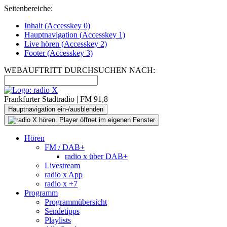
Seitenbereiche:
Inhalt (
Accesskey
0)
Hauptnavigation (
Accesskey
1)
Live
hören (
Accesskey
2)
Footer
(
Accesskey
3)
WEBAUFTRITT DURCHSUCHEN NACH:
Frankfurter Stadtradio | FM 91,8
Hauptnavigation ein-/ausblenden
Hören
FM / DAB+
radio x über DAB+
Livestream
radio x App
radio x +7
Programm
Programmübersicht
Sendetipps
Playlists