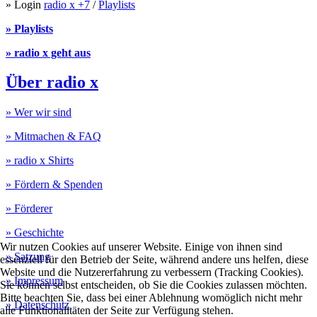
» Login
radio x +7
/
Playlists
» Playlists
» radio x geht aus
Über radio x
» Wer wir sind
» Mitmachen & FAQ
» radio x Shirts
» Fördern & Spenden
» Förderer
» Geschichte
Wir nutzen Cookies auf unserer Website. Einige von ihnen sind
» Satzung
essenziell für den Betrieb der Seite, während andere uns helfen, diese
Website und die Nutzererfahrung zu verbessern (Tracking Cookies).
» Impressum
Sie können selbst entscheiden, ob Sie die Cookies zulassen möchten.
Bitte beachten Sie, dass bei einer Ablehnung womöglich nicht mehr
» Datenschutz
alle Funktionalitäten der Seite zur Verfügung stehen.