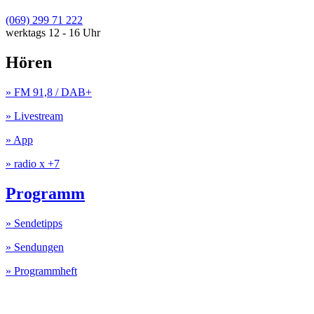
(069) 299 71 222
werktags 12 - 16 Uhr
Hören
» FM 91,8 / DAB+
» Livestream
» App
» radio x +7
Programm
» Sendetipps
» Sendungen
» Programmheft