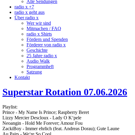
Alle Sendungen
radio x +7
radio x geht aus
Über radio x
Wer wir sind
Mitmachen / FAQ
radio x Shirts
Fördern und Spenden
Förderer von radio x
Geschichte
25 Jahre radio x
Audio Walk
Programmheft
Satzung
Kontakt
Superstar Rotation 07.06.2026
Playlist:
Prince - My Name Is Prince; Raspberry Beret
Lizzy Mercier Descloux - Lady O K‘pele
Neoangin - Hold Me Forever; Amour Fou
ZackiBoy - Immer ehrlich (feat. Andreas Dorau); Gute Laune
Au Pairs - We‘re So Cool