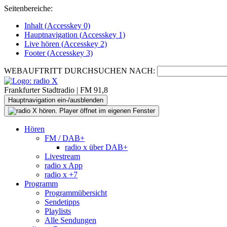
Seitenbereiche:
Inhalt (
Accesskey
0)
Hauptnavigation (
Accesskey
1)
Live
hören (
Accesskey
2)
Footer
(
Accesskey
3)
WEBAUFTRITT DURCHSUCHEN NACH:
Frankfurter Stadtradio | FM 91,8
Hauptnavigation ein-/ausblenden
Hören
FM / DAB+
radio x über DAB+
Livestream
radio x App
radio x +7
Programm
Programmübersicht
Sendetipps
Playlists
Alle Sendungen