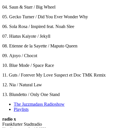
04. Saun & Starr / Big Wheel
05. Gecko Turner / Did You Ever Wonder Why
06. Sola Rosa / Inspired feat. Noah Slee
07. Hiatus Kaiyote / Jekyll
08. Etienne de la Sayette / Maputo Queen
09. Ajoyo / Chocot
10. Blue Mode / Space Race
11. Guts / Forever My Love Suspect et Doc TMK Remix
12. Nia / Natural Law
13. Blundetto / Only One Stand
The Jazzmadass Radioshow
Playlists
radio x
Frankfurter Stadtradio