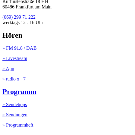
Kurfürstenstraße 18 HH
60486 Frankfurt am Main
(069) 299 71 222
werktags 12 - 16 Uhr
Hören
» FM 91,8 / DAB+
» Livestream
» App
» radio x +7
Programm
» Sendetipps
» Sendungen
» Programmheft