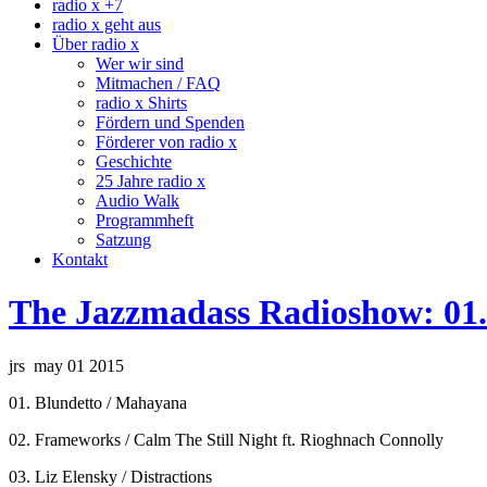
radio x +7
radio x geht aus
Über radio x
Wer wir sind
Mitmachen / FAQ
radio x Shirts
Fördern und Spenden
Förderer von radio x
Geschichte
25 Jahre radio x
Audio Walk
Programmheft
Satzung
Kontakt
The Jazzmadass Radioshow: 01.
jrs may 01 2015
01. Blundetto / Mahayana
02. Frameworks / Calm The Still Night ft. Rioghnach Connolly
03. Liz Elensky / Distractions