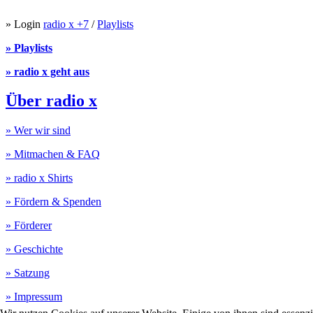
» Login
radio x +7
/
Playlists
» Playlists
» radio x geht aus
Über radio x
» Wer wir sind
» Mitmachen & FAQ
» radio x Shirts
» Fördern & Spenden
» Förderer
» Geschichte
» Satzung
» Impressum