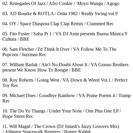
02. Renegades Of Jazz / Afro Cookie / Moyo Wangu / Agogo
03. AD Bourke & ROTLA / Ostia 1982 / Really Swing vol.9
04. OY / Space Diaspora Clap Clap Remix / Crammed Rec
05. Fito Foster / Salsa Pt 1 / VA DJ Amir presents Buena Música Y
Cultura / BBE
06. Sam Fletcher / I'd Think It Over / VA Follow Me To The
Popcorn / Jazzman Rec
07. William Barlak / Ain't No Doubt About It / VA Grasso Brothers
present We Know How To Boogie / BBE
08. Roy Roberts / Going West / VA Down & Wired Vol.1 / Perfect
Toy Rec
09. Michael Dues / Goodbye Rainbow / VA Praise Poems 4 / Tramp
Rec
10. The Do Yo Thangs / Under Your Nose / One Plus One EP /
Hope Street Rec
11. Will Magid / The Crown (DJ Smash's Jazzy Grooves Mix)
/ Alligator Spacewalk Remixes / Happy Rabbit