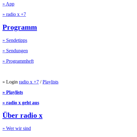
» App
» radio x +7
Programm
» Sendetipps
» Sendungen
» Programmheft
» Login
radio x +7
/
Playlists
» Playlists
» radio x geht aus
Über radio x
» Wer wir sind