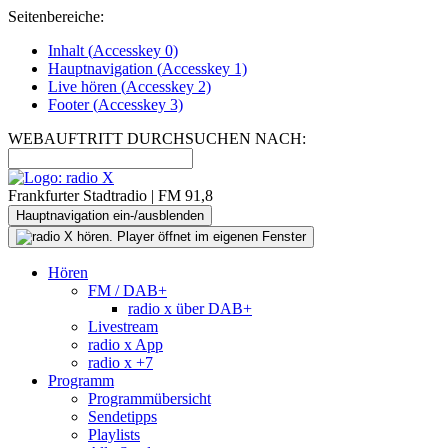
Seitenbereiche:
Inhalt (
Accesskey
0)
Hauptnavigation (
Accesskey
1)
Live
hören (
Accesskey
2)
Footer
(
Accesskey
3)
WEBAUFTRITT DURCHSUCHEN NACH:
Frankfurter Stadtradio | FM 91,8
Hauptnavigation ein-/ausblenden
Hören
FM / DAB+
radio x über DAB+
Livestream
radio x App
radio x +7
Programm
Programmübersicht
Sendetipps
Playlists