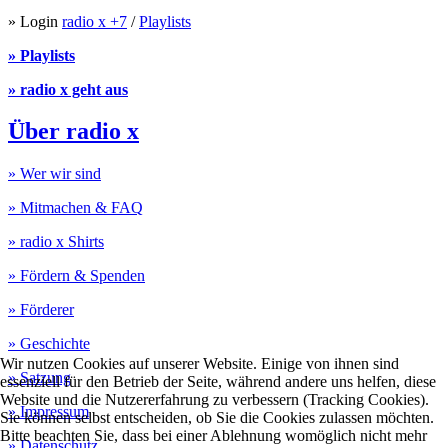
» Login
radio x +7
/
Playlists
» Playlists
» radio x geht aus
Über radio x
» Wer wir sind
» Mitmachen & FAQ
» radio x Shirts
» Fördern & Spenden
» Förderer
» Geschichte
Wir nutzen Cookies auf unserer Website. Einige von ihnen sind
» Satzung
essenziell für den Betrieb der Seite, während andere uns helfen, diese
Website und die Nutzererfahrung zu verbessern (Tracking Cookies).
» Impressum
Sie können selbst entscheiden, ob Sie die Cookies zulassen möchten.
Bitte beachten Sie, dass bei einer Ablehnung womöglich nicht mehr
» Datenschutz