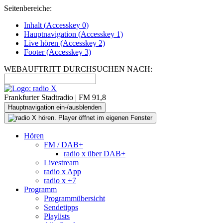
Seitenbereiche:
Inhalt (
Accesskey
0)
Hauptnavigation (
Accesskey
1)
Live
hören (
Accesskey
2)
Footer
(
Accesskey
3)
WEBAUFTRITT DURCHSUCHEN NACH:
Frankfurter Stadtradio | FM 91,8
Hauptnavigation ein-/ausblenden
Hören
FM / DAB+
radio x über DAB+
Livestream
radio x App
radio x +7
Programm
Programmübersicht
Sendetipps
Playlists