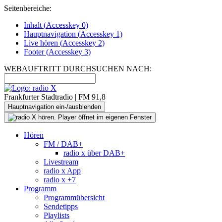
Seitenbereiche:
Inhalt (
Accesskey
0)
Hauptnavigation (
Accesskey
1)
Live
hören (
Accesskey
2)
Footer
(
Accesskey
3)
WEBAUFTRITT DURCHSUCHEN NACH:
Frankfurter Stadtradio | FM 91,8
Hauptnavigation ein-/ausblenden
Hören
FM / DAB+
radio x über DAB+
Livestream
radio x App
radio x +7
Programm
Programmübersicht
Sendetipps
Playlists