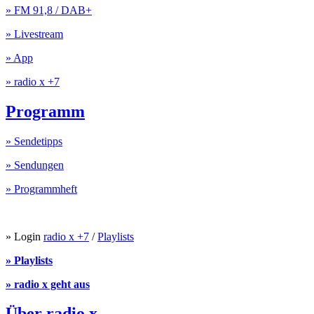
» FM 91,8 / DAB+
» Livestream
» App
» radio x +7
Programm
» Sendetipps
» Sendungen
» Programmheft
» Login
radio x +7
/
Playlists
» Playlists
» radio x geht aus
Über radio x