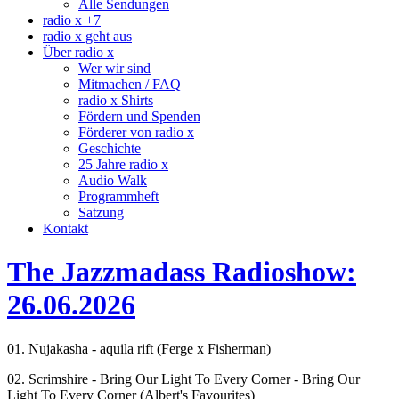
Alle Sendungen
radio x +7
radio x geht aus
Über radio x
Wer wir sind
Mitmachen / FAQ
radio x Shirts
Fördern und Spenden
Förderer von radio x
Geschichte
25 Jahre radio x
Audio Walk
Programmheft
Satzung
Kontakt
The Jazzmadass Radioshow:
26.06.2026
01. Nujakasha - aquila rift (Ferge x Fisherman)
02. Scrimshire - Bring Our Light To Every Corner - Bring Our
Light To Every Corner (Albert's Favourites)