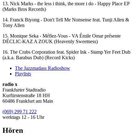
13. Nick Marks - the less i think, the more i do - Happy Place EP
(Marks Bros Records)
14. Franck Biyong - Don't Tell Me Nonsense feat. Tunji Allen &
Tony Allen
15. Monique Seka - Méfiez-Vous - VA Émile Omar présente
DÉCLIC-KAZ A ZOUK (Heavenly Sweetness)
16. The Crabs Corporation feat. Spider Ink - Stamp Yer Feet Dub
(a.k.a. Barabus Dub) (Record Kicks)
The Jazzmadass Radioshow
Playlists
radio x
Frankfurter Stadtradio
Kurfürstenstraße 18 HH
60486 Frankfurt am Main
(069) 299 71 222
werktags 12 - 16 Uhr
Hören