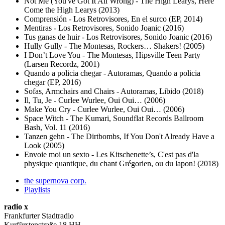
Not Me (You've Got It All Wrong) - The High Learys, Here
Come the High Learys (2013)
Comprensión - Los Retrovisores, En el surco (EP, 2014)
Mentiras - Los Retrovisores, Sonido Joanic (2016)
Tus ganas de huir - Los Retrovisores, Sonido Joanic (2016)
Hully Gully - The Montesas, Rockers… Shakers! (2005)
I Don’t Love You - The Montesas, Hipsville Teen Party
(Larsen Recordz, 2001)
Quando a policia chegar - Autoramas, Quando a policia
chegar (EP, 2016)
Sofas, Armchairs and Chairs - Autoramas, Libido (2018)
Il, Tu, Je - Curlee Wurlee, Oui Oui… (2006)
Make You Cry - Curlee Wurlee, Oui Oui… (2006)
Space Witch - The Kumari, Soundflat Records Ballroom
Bash, Vol. 11 (2016)
Tanzen gehn - The Dirtbombs, If You Don't Already Have a
Look (2005)
Envoie moi un sexto - Les Kitschenette’s, C'est pas d'la
physique quantique, du chant Grégorien, ou du lapon! (2018)
the supernova corp.
Playlists
radio x
Frankfurter Stadtradio
Kurfürstenstraße 18 HH