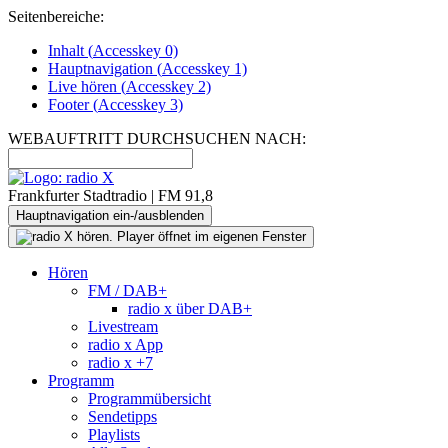
Seitenbereiche:
Inhalt (
Accesskey
0)
Hauptnavigation (
Accesskey
1)
Live
hören (
Accesskey
2)
Footer
(
Accesskey
3)
WEBAUFTRITT DURCHSUCHEN NACH:
Frankfurter Stadtradio | FM 91,8
Hauptnavigation ein-/ausblenden
Hören
FM / DAB+
radio x über DAB+
Livestream
radio x App
radio x +7
Programm
Programmübersicht
Sendetipps
Playlists