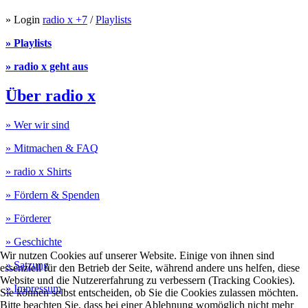
» Login
radio x +7
/
Playlists
» Playlists
» radio x geht aus
Über radio x
» Wer wir sind
» Mitmachen & FAQ
» radio x Shirts
» Fördern & Spenden
» Förderer
» Geschichte
Wir nutzen Cookies auf unserer Website. Einige von ihnen sind
» Satzung
essenziell für den Betrieb der Seite, während andere uns helfen, diese
Website und die Nutzererfahrung zu verbessern (Tracking Cookies).
» Impressum
Sie können selbst entscheiden, ob Sie die Cookies zulassen möchten.
Bitte beachten Sie, dass bei einer Ablehnung womöglich nicht mehr