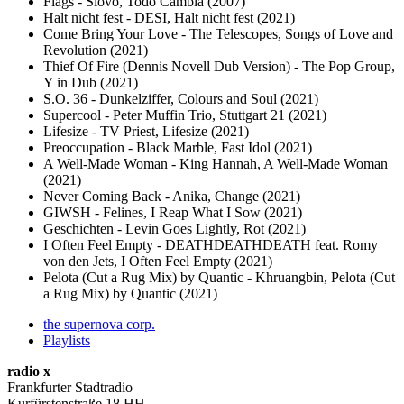
Flags - Slovo, Todo Cambia (2007)
Halt nicht fest - DESI, Halt nicht fest (2021)
Come Bring Your Love - The Telescopes, Songs of Love and
Revolution (2021)
Thief Of Fire (Dennis Novell Dub Version) - The Pop Group,
Y in Dub (2021)
S.O. 36 - Dunkelziffer, Colours and Soul (2021)
Supercool - Peter Muffin Trio, Stuttgart 21 (2021)
Lifesize - TV Priest, Lifesize (2021)
Preoccupation - Black Marble, Fast Idol (2021)
A Well-Made Woman - King Hannah, A Well-Made Woman
(2021)
Never Coming Back - Anika, Change (2021)
GIWSH - Felines, I Reap What I Sow (2021)
Geschichten - Levin Goes Lightly, Rot (2021)
I Often Feel Empty - DEATHDEATHDEATH feat. Romy
von den Jets, I Often Feel Empty (2021)
Pelota (Cut a Rug Mix) by Quantic - Khruangbin, Pelota (Cut
a Rug Mix) by Quantic (2021)
the supernova corp.
Playlists
radio x
Frankfurter Stadtradio
Kurfürstenstraße 18 HH