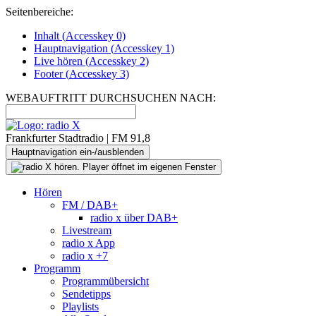
Seitenbereiche:
Inhalt (
Accesskey
0)
Hauptnavigation (
Accesskey
1)
Live
hören (
Accesskey
2)
Footer
(
Accesskey
3)
WEBAUFTRITT DURCHSUCHEN NACH:
Frankfurter Stadtradio | FM 91,8
Hauptnavigation ein-/ausblenden
Hören
FM / DAB+
radio x über DAB+
Livestream
radio x App
radio x +7
Programm
Programmübersicht
Sendetipps
Playlists