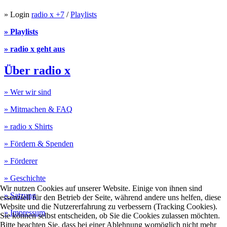
» Login
radio x +7
/
Playlists
» Playlists
» radio x geht aus
Über radio x
» Wer wir sind
» Mitmachen & FAQ
» radio x Shirts
» Fördern & Spenden
» Förderer
» Geschichte
Wir nutzen Cookies auf unserer Website. Einige von ihnen sind
» Satzung
essenziell für den Betrieb der Seite, während andere uns helfen, diese
Website und die Nutzererfahrung zu verbessern (Tracking Cookies).
» Impressum
Sie können selbst entscheiden, ob Sie die Cookies zulassen möchten.
Bitte beachten Sie, dass bei einer Ablehnung womöglich nicht mehr