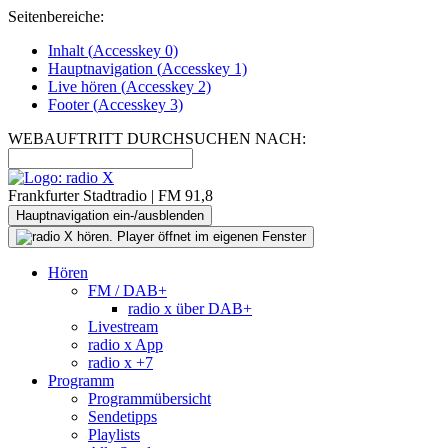
Seitenbereiche:
Inhalt (
Accesskey
0)
Hauptnavigation (
Accesskey
1)
Live
hören (
Accesskey
2)
Footer
(
Accesskey
3)
WEBAUFTRITT DURCHSUCHEN NACH:
Frankfurter Stadtradio | FM 91,8
Hauptnavigation ein-/ausblenden
Hören
FM / DAB+
radio x über DAB+
Livestream
radio x App
radio x +7
Programm
Programmübersicht
Sendetipps
Playlists