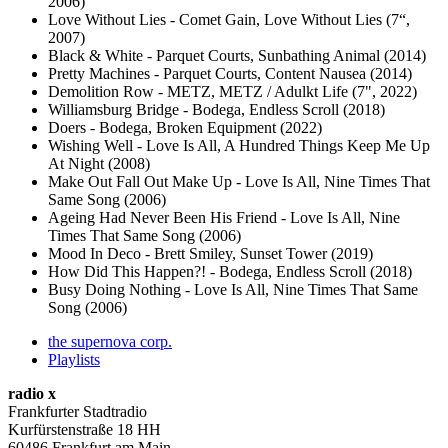
2006)
Love Without Lies - Comet Gain, Love Without Lies (7“,
2007)
Black & White - Parquet Courts, Sunbathing Animal (2014)
Pretty Machines - Parquet Courts, Content Nausea (2014)
Demolition Row - METZ, METZ / Adulkt Life (7", 2022)
Williamsburg Bridge - Bodega, Endless Scroll (2018)
Doers - Bodega, Broken Equipment (2022)
Wishing Well - Love Is All, A Hundred Things Keep Me Up
At Night (2008)
Make Out Fall Out Make Up - Love Is All, Nine Times That
Same Song (2006)
Ageing Had Never Been His Friend - Love Is All, Nine
Times That Same Song (2006)
Mood In Deco - Brett Smiley, Sunset Tower (2019)
How Did This Happen?! - Bodega, Endless Scroll (2018)
Busy Doing Nothing - Love Is All, Nine Times That Same
Song (2006)
the supernova corp.
Playlists
radio x
Frankfurter Stadtradio
Kurfürstenstraße 18 HH
60486 Frankfurt am Main