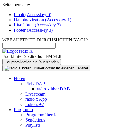
Seitenbereiche:
Inhalt (
Accesskey
0)
Hauptnavigation (
Accesskey
1)
Live
hören (
Accesskey
2)
Footer
(
Accesskey
3)
WEBAUFTRITT DURCHSUCHEN NACH:
Frankfurter Stadtradio | FM 91,8
Hauptnavigation ein-/ausblenden
Hören
FM / DAB+
radio x über DAB+
Livestream
radio x App
radio x +7
Programm
Programmübersicht
Sendetipps
Playlists