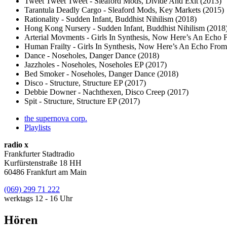
Tweet Tweet Tweet - Sleaford Mods, Divide And Exit (2013)
Tarantula Deadly Cargo - Sleaford Mods, Key Markets (2015)
Rationality - Sudden Infant, Buddhist Nihilism (2018)
Hong Kong Nursery - Sudden Infant, Buddhist Nihilism (2018
Arterial Movments - Girls In Synthesis, Now Here’s An Echo 
Human Frailty - Girls In Synthesis, Now Here’s An Echo From
Dance - Noseholes, Danger Dance (2018)
Jazzholes - Noseholes, Noseholes EP (2017)
Bed Smoker - Noseholes, Danger Dance (2018)
Disco - Structure, Structure EP (2017)
Debbie Downer - Nachthexen, Disco Creep (2017)
Spit - Structure, Structure EP (2017)
the supernova corp.
Playlists
radio x
Frankfurter Stadtradio
Kurfürstenstraße 18 HH
60486 Frankfurt am Main
(069) 299 71 222
werktags 12 - 16 Uhr
Hören