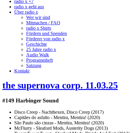
radio x +7
radio x geht aus
Über radio x
Wer wir sind
Mitmachen / FAQ
radio x Shirts
Fördern und Spenden
Förderer von radio x
Geschichte
25 Jahre radio x
Audio Walk
Programmheft
Satzung
Kontakt
the supernova corp. 11.03.25
#149 Harbinger Sound
Disco Creep - Nachthexen, Disco Creep (2017)
Capitães do asfalto - Mentira, Mentira! (2020)
São Paulo são cinzas - Mentira, Mentira! (2020)
McFlurry - Sleaford Mods, Austerity Dogs (2013)