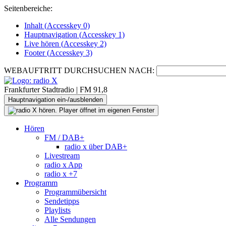
Seitenbereiche:
Inhalt (
Accesskey
0)
Hauptnavigation (
Accesskey
1)
Live
hören (
Accesskey
2)
Footer
(
Accesskey
3)
WEBAUFTRITT DURCHSUCHEN NACH:
Frankfurter Stadtradio | FM 91,8
Hauptnavigation ein-/ausblenden
Hören
FM / DAB+
radio x über DAB+
Livestream
radio x App
radio x +7
Programm
Programmübersicht
Sendetipps
Playlists
Alle Sendungen