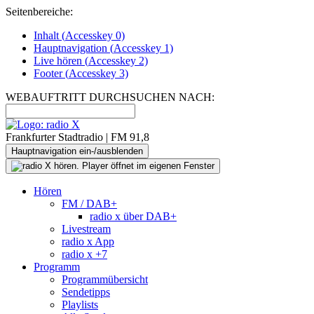
Seitenbereiche:
Inhalt (
Accesskey
0)
Hauptnavigation (
Accesskey
1)
Live
hören (
Accesskey
2)
Footer
(
Accesskey
3)
WEBAUFTRITT DURCHSUCHEN NACH:
Frankfurter Stadtradio | FM 91,8
Hauptnavigation ein-/ausblenden
Hören
FM / DAB+
radio x über DAB+
Livestream
radio x App
radio x +7
Programm
Programmübersicht
Sendetipps
Playlists