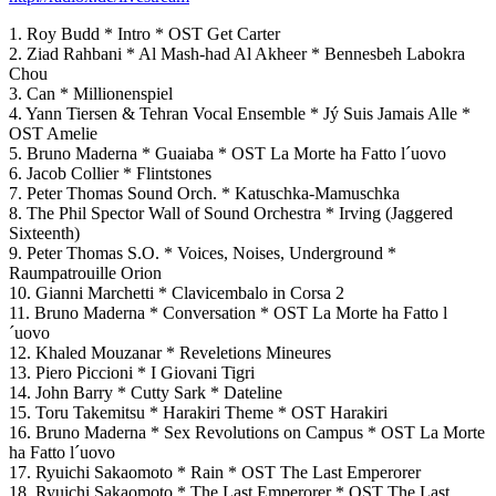
1. Roy Budd * Intro * OST Get Carter
2. Ziad Rahbani * Al Mash-had Al Akheer * Bennesbeh Labokra
Chou
3. Can * Millionenspiel
4. Yann Tiersen & Tehran Vocal Ensemble * Jý Suis Jamais Alle *
OST Amelie
5. Bruno Maderna * Guaiaba * OST La Morte ha Fatto l´uovo
6. Jacob Collier * Flintstones
7. Peter Thomas Sound Orch. * Katuschka-Mamuschka
8. The Phil Spector Wall of Sound Orchestra * Irving (Jaggered
Sixteenth)
9. Peter Thomas S.O. * Voices, Noises, Underground *
Raumpatrouille Orion
10. Gianni Marchetti * Clavicembalo in Corsa 2
11. Bruno Maderna * Conversation * OST La Morte ha Fatto l
´uovo
12. Khaled Mouzanar * Reveletions Mineures
13. Piero Piccioni * I Giovani Tigri
14. John Barry * Cutty Sark * Dateline
15. Toru Takemitsu * Harakiri Theme * OST Harakiri
16. Bruno Maderna * Sex Revolutions on Campus * OST La Morte
ha Fatto l´uovo
17. Ryuichi Sakaomoto * Rain * OST The Last Emperorer
18. Ryuichi Sakaomoto * The Last Emperorer * OST The Last