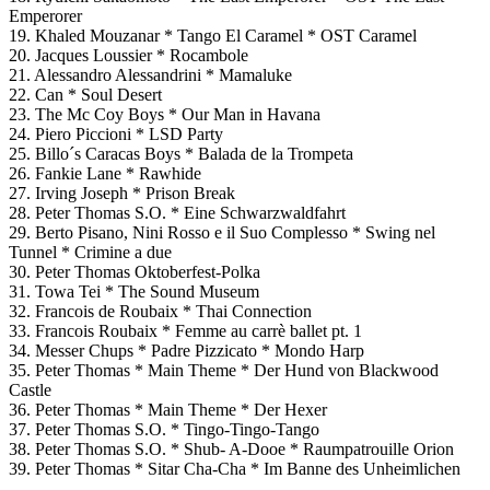
Emperorer
19. Khaled Mouzanar * Tango El Caramel * OST Caramel
20. Jacques Loussier * Rocambole
21. Alessandro Alessandrini * Mamaluke
22. Can * Soul Desert
23. The Mc Coy Boys * Our Man in Havana
24. Piero Piccioni * LSD Party
25. Billo´s Caracas Boys * Balada de la Trompeta
26. Fankie Lane * Rawhide
27. Irving Joseph * Prison Break
28. Peter Thomas S.O. * Eine Schwarzwaldfahrt
29. Berto Pisano, Nini Rosso e il Suo Complesso * Swing nel
Tunnel * Crimine a due
30. Peter Thomas Oktoberfest-Polka
31. Towa Tei * The Sound Museum
32. Francois de Roubaix * Thai Connection
33. Francois Roubaix * Femme au carrè ballet pt. 1
34. Messer Chups * Padre Pizzicato * Mondo Harp
35. Peter Thomas * Main Theme * Der Hund von Blackwood
Castle
36. Peter Thomas * Main Theme * Der Hexer
37. Peter Thomas S.O. * Tingo-Tingo-Tango
38. Peter Thomas S.O. * Shub- A-Dooe * Raumpatrouille Orion
39. Peter Thomas * Sitar Cha-Cha * Im Banne des Unheimlichen