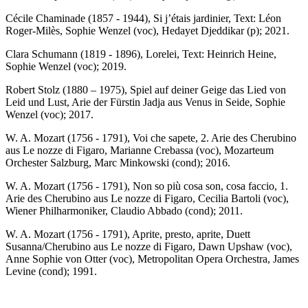
Cécile Chaminade (1857 - 1944), Si j’étais jardinier, Text: Léon
Roger-Milès, Sophie Wenzel (voc), Hedayet Djeddikar (p); 2021.
Clara Schumann (1819 - 1896), Lorelei, Text: Heinrich Heine,
Sophie Wenzel (voc); 2019.
Robert Stolz (1880 – 1975), Spiel auf deiner Geige das Lied von
Leid und Lust, Arie der Fürstin Jadja aus Venus in Seide, Sophie
Wenzel (voc); 2017.
W. A. Mozart (1756 - 1791), Voi che sapete, 2. Arie des Cherubino
aus Le nozze di Figaro, Marianne Crebassa (voc), Mozarteum
Orchester Salzburg, Marc Minkowski (cond); 2016.
W. A. Mozart (1756 - 1791), Non so più cosa son, cosa faccio, 1.
Arie des Cherubino aus Le nozze di Figaro, Cecilia Bartoli (voc),
Wiener Philharmoniker, Claudio Abbado (cond); 2011.
W. A. Mozart (1756 - 1791), Aprite, presto, aprite, Duett
Susanna/Cherubino aus Le nozze di Figaro, Dawn Upshaw (voc),
Anne Sophie von Otter (voc), Metropolitan Opera Orchestra, James
Levine (cond); 1991.