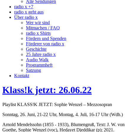
Alle Sendungen
radio x +7
radio x geht aus
Über radio x
Wer wir sind
Mitmachen / FAQ
radio x Shirts
Fördern und Spenden
Förderer von radio x
Geschichte
25 Jahre radio x
Audio Walk
Programmheft
Satzung
Kontakt
Klass!k jetzt: 26.06.22
Playlist KLASS!K JETZT: Sophie Wenzel – Mezzosopran
Sonntag, 26. Juni, 21-22 Uhr, Montag, 4. Juli, 16-17 Uhr (Wdh.)
Arnold Mendelssohn (1855 - 1933), Blumengruß, Text: J. W. von
Goethe, Sophie Wenzel (voc), Hedayet Djeddikar (p); 2021.