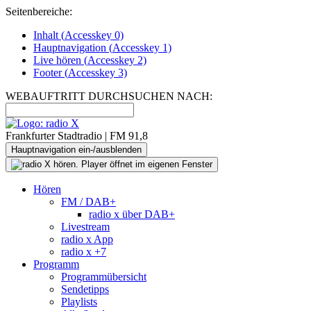
Seitenbereiche:
Inhalt (
Accesskey
0)
Hauptnavigation (
Accesskey
1)
Live
hören (
Accesskey
2)
Footer
(
Accesskey
3)
WEBAUFTRITT DURCHSUCHEN NACH:
Frankfurter Stadtradio | FM 91,8
Hauptnavigation ein-/ausblenden
Hören
FM / DAB+
radio x über DAB+
Livestream
radio x App
radio x +7
Programm
Programmübersicht
Sendetipps
Playlists