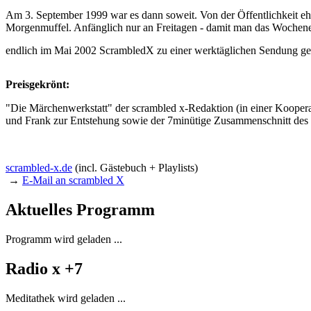
Am 3. September 1999 war es dann soweit. Von der Öffentlichkeit eher
Morgenmuffel. Anfänglich nur an Freitagen - damit man das Wochene
endlich im Mai 2002 ScrambledX zu einer werktäglichen Sendung gem
Preisgekrönt:
"Die Märchenwerkstatt" der scrambled x-Redaktion (in einer Koopera
und Frank zur Entstehung sowie der 7minütige Zusammenschnitt des
scrambled-x.de
(incl. Gästebuch + Playlists)
→
E-Mail an scrambled X
Aktuelles Programm
Programm wird geladen ...
Radio x +7
Meditathek wird geladen ...