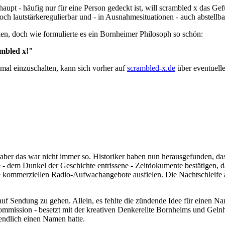
aupt - häufig nur für eine Person gedeckt ist, will scrambled x das Ge
ch lautstärkeregulierbar und - in Ausnahmesituationen - auch abstellba
ecken, doch wie formulierte es ein Bornheimer Philosoph so schön:
ambled x!"
 mal einzuschalten, kann sich vorher auf
scrambled-x.de
über eventuell
 aber das war nicht immer so. Historiker haben nun herausgefunden, d
e - dem Dunkel der Geschichte entrissene - Zeitdokumente bestätigen, 
ommerziellen Radio-Aufwachangebote ausfielen. Die Nachtschleife auf r
auf Sendung zu gehen. Allein, es fehlte die zündende Idee für einen 
kommission - besetzt mit der kreativen Denkerelite Bornheims und Gel
 endlich einen Namen hatte.