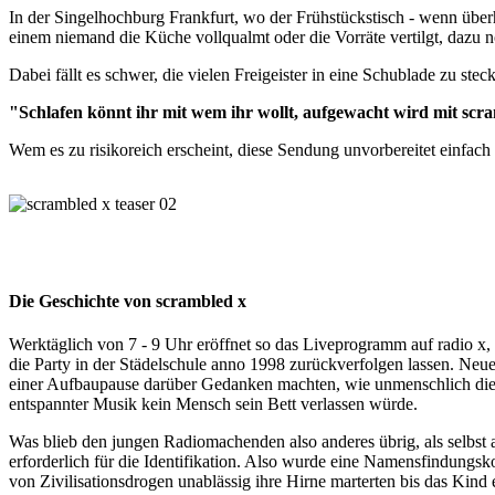
In der Singelhochburg Frankfurt, wo der Frühstückstisch - wenn überh
einem niemand die Küche vollqualmt oder die Vorräte vertilgt, dazu no
Dabei fällt es schwer, die vielen Freigeister in eine Schublade zu st
"Schlafen könnt ihr mit wem ihr wollt, aufgewacht wird mit scr
Wem es zu risikoreich erscheint, diese Sendung unvorbereitet einfach
Die Geschichte von scrambled x
Werktäglich von 7 - 9 Uhr eröffnet so das Liveprogramm auf radio x,
die Party in der Städelschule anno 1998 zurückverfolgen lassen. Neu
einer Aufbaupause darüber Gedanken machten, wie unmenschlich die k
entspannter Musik kein Mensch sein Bett verlassen würde.
Was blieb den jungen Radiomachenden also anderes übrig, als selbst 
erforderlich für die Identifikation. Also wurde eine Namensfindungs
von Zivilisationsdrogen unablässig ihre Hirne marterten bis das Kind