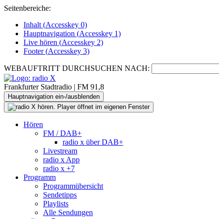
Seitenbereiche:
Inhalt (
Accesskey
0)
Hauptnavigation (
Accesskey
1)
Live
hören (
Accesskey
2)
Footer
(
Accesskey
3)
WEBAUFTRITT DURCHSUCHEN NACH:
Frankfurter Stadtradio | FM 91,8
Hauptnavigation ein-/ausblenden
Hören
FM / DAB+
radio x über DAB+
Livestream
radio x App
radio x +7
Programm
Programmübersicht
Sendetipps
Playlists
Alle Sendungen