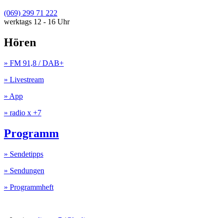
(069) 299 71 222
werktags 12 - 16 Uhr
Hören
» FM 91,8 / DAB+
» Livestream
» App
» radio x +7
Programm
» Sendetipps
» Sendungen
» Programmheft