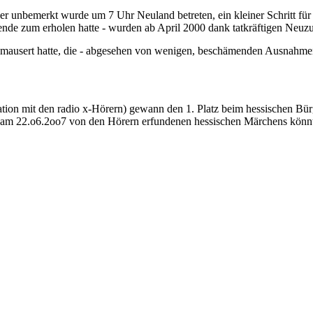
 unbemerkt wurde um 7 Uhr Neuland betreten, ein kleiner Schritt für d
nde zum erholen hatte - wurden ab April 2000 dank tatkräftigen Neuz
ausert hatte, die - abgesehen von wenigen, beschämenden Ausnahmen 
tion mit den radio x-Hörern) gewann den 1. Platz beim hessischen Bü
 am 22.o6.2oo7 von den Hörern erfundenen hessischen Märchens könn