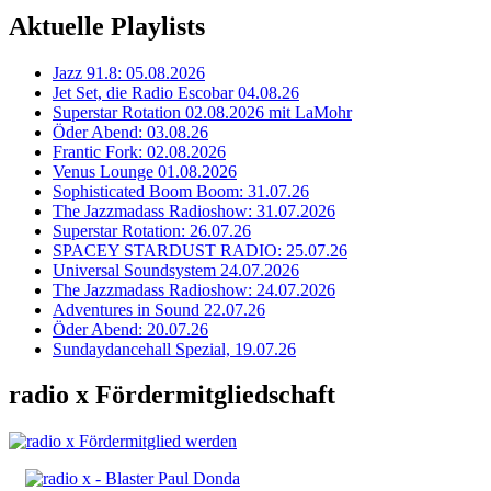
Aktuelle Playlists
Jazz 91.8: 05.08.2026
Jet Set, die Radio Escobar 04.08.26
Superstar Rotation 02.08.2026 mit LaMohr
Öder Abend: 03.08.26
Frantic Fork: 02.08.2026
Venus Lounge 01.08.2026
Sophisticated Boom Boom: 31.07.26
The Jazzmadass Radioshow: 31.07.2026
Superstar Rotation: 26.07.26
SPACEY STARDUST RADIO: 25.07.26
Universal Soundsystem 24.07.2026
The Jazzmadass Radioshow: 24.07.2026
Adventures in Sound 22.07.26
Öder Abend: 20.07.26
Sundaydancehall Spezial, 19.07.26
radio x Fördermitgliedschaft