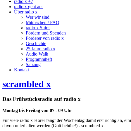
radio x +7
radio x geht aus
Über radio x
Wer wir sind
Mitmachen / FAQ
radio x Shirts
Fördern und Spenden
Förderer von radio x
Geschichte
25 Jahre radio x
Audio Walk
Programmheft
Satzung
Kontakt
scrambled x
Das Frühstücksradio auf radio x
Montag bis Freitag von 07 - 09 Uhr
Für viele radio x-Hörer fängt der Wochentag damit erst richtig an, e
davon unterhalten werden (Gott behüte!) - scrambled x.