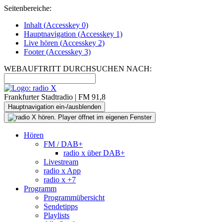
Seitenbereiche:
Inhalt (
Accesskey
0)
Hauptnavigation (
Accesskey
1)
Live
hören (
Accesskey
2)
Footer
(
Accesskey
3)
WEBAUFTRITT DURCHSUCHEN NACH:
Frankfurter Stadtradio | FM 91,8
Hauptnavigation ein-/ausblenden
Hören
FM / DAB+
radio x über DAB+
Livestream
radio x App
radio x +7
Programm
Programmübersicht
Sendetipps
Playlists