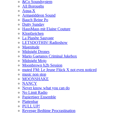
&Co Soundsystem
All Boroughs
Aqua-X
Armagiddeon Sound
Bauch Beine Po
Dutty Sunday
HausMaus mit Elaine Couture
Klopfzeichen
La Planète Sauvage
LETSDOTHIS! Radioshow
Magnitude
Midnight Drones
Mario Gaetanos Criminal Jukebox
Midnight Mojo
Moonbrown b2b Session
muted FM: Le Jeune Flück X not even noticed
music non stop
MOONSHAKE
NANCY
Never know what you can do
No Limit Radio
Papiertiger Ensemble
Plattenbar
PULL UP!
Revenge Bedtime Procrastination