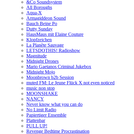
&Co Soundsystem
All Boroughs
Aqua-X
Armagiddeon Sound
Bauch Beine Po
Dutty Sunday
HausMaus mit Elaine Couture
Klopfzeichen
La Planète Sauvage
LETSDOTHIS! Radioshow
Magnitude
Midnight Drones
Mario Gaetanos Criminal Jukebox
Midnight Mojo
Moonbrown b2b Session
muted FM: Le Jeune Flück X not even noticed
music non stop
MOONSHAKE
NANCY
Never know what you can do
No Limit Radio
Papiertiger Ensemble
Plattenbar
PULL UP!
Revenge Bedtime Procrastination