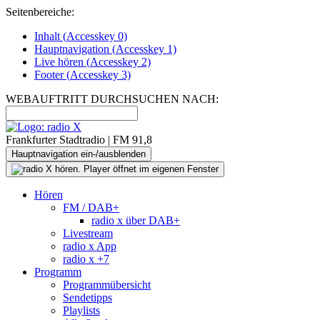
Seitenbereiche:
Inhalt (
Accesskey
0)
Hauptnavigation (
Accesskey
1)
Live
hören (
Accesskey
2)
Footer
(
Accesskey
3)
WEBAUFTRITT DURCHSUCHEN NACH:
Frankfurter Stadtradio | FM 91,8
Hauptnavigation ein-/ausblenden
Hören
FM / DAB+
radio x über DAB+
Livestream
radio x App
radio x +7
Programm
Programmübersicht
Sendetipps
Playlists