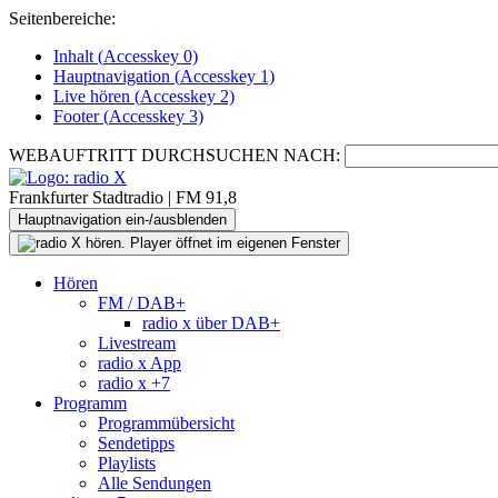
Seitenbereiche:
Inhalt (
Accesskey
0)
Hauptnavigation (
Accesskey
1)
Live
hören (
Accesskey
2)
Footer
(
Accesskey
3)
WEBAUFTRITT DURCHSUCHEN NACH:
Frankfurter Stadtradio | FM 91,8
Hauptnavigation ein-/ausblenden
Hören
FM / DAB+
radio x über DAB+
Livestream
radio x App
radio x +7
Programm
Programmübersicht
Sendetipps
Playlists
Alle Sendungen