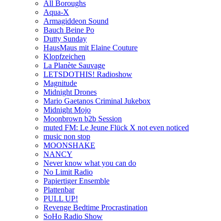
All Boroughs
Aqua-X
Armagiddeon Sound
Bauch Beine Po
Dutty Sunday
HausMaus mit Elaine Couture
Klopfzeichen
La Planète Sauvage
LETSDOTHIS! Radioshow
Magnitude
Midnight Drones
Mario Gaetanos Criminal Jukebox
Midnight Mojo
Moonbrown b2b Session
muted FM: Le Jeune Flück X not even noticed
music non stop
MOONSHAKE
NANCY
Never know what you can do
No Limit Radio
Papiertiger Ensemble
Plattenbar
PULL UP!
Revenge Bedtime Procrastination
SoHo Radio Show