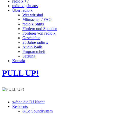
radio x +7
radio x geht aus
Über radio x
Wer wir sind
Mitmachen / FAQ
radio x Shirts
Fördern und Spenden
Förderer von radio x
Geschichte
25 Jahre radio x
Audio Walk
Programmheft
Satzung
Kontakt
PULL UP!
x-fade die DJ Nacht
Residents
&Co Soundsystem