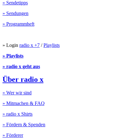
» Sendetipps
» Sendungen
» Programmheft
» Login
radio x +7
/
Playlists
» Playlists
» radio x geht aus
Über radio x
» Wer wir sind
» Mitmachen & FAQ
» radio x Shirts
» Fördern & Spenden
» Förderer